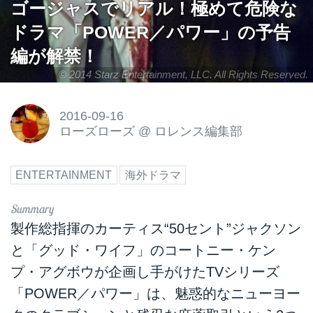
ゴージャスでリアル！極めて危険な
ドラマ「POWER／パワー」の予告
編が解禁！
© 2014 Starz Entertainment, LLC. All Rights Reserved.
2016-09-16
ローズローズ
@
ロレンス編集部
ENTERTAINMENT
海外ドラマ
製作総指揮のカーティス“50セント”ジャクソン
と「グッド・ワイフ」のコートニー・ケン
プ・アグボウが企画し手がけたTVシリーズ
「POWER／パワー」は、魅惑的なニューヨー