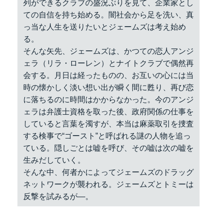
列ができるクラブの盛況ぶりを見て、企業家とし
ての自信を持ち始める。闇社会から足を洗い、真
っ当な人生を送りたいとジェームズは考え始め
る。
そんな矢先、ジェームズは、かつての恋人アンジ
ェラ（リラ・ローレン）とナイトクラブで偶然再
会する。月日は経ったものの、お互いの心には当
時の懐かしく淡い想い出が瞬く間に甦り、再び恋
に落ちるのに時間はかからなかった。今のアンジ
ェラは弁護士資格を取った後、政府関係の仕事を
していると言葉を濁すが、本当は麻薬取引を捜査
する検事で“ゴースト”と呼ばれる謎の人物を追っ
ている。隠しごとは嘘を呼び、その嘘は次の嘘を
生みだしていく。
そんな中、何者かによってジェームズのドラッグ
ネットワークが襲われる。ジェームズとトミーは
反撃を試みるが―。