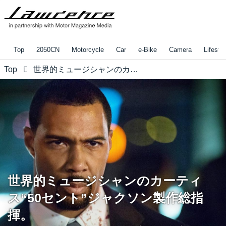
Top
2050CN
Motorcycle
Car
e-Bike
Camera
Lifestyl
Top
世界的ミュージシャンのカーティス“50セント”ジャクソン製作総指揮。 ゴージャスでリアル！極めて危険なドラマ「POWER／パワー」の予告編が解禁！
世界的ミュージシャンのカーティ
ス“50セント”ジャクソン製作総指
揮。