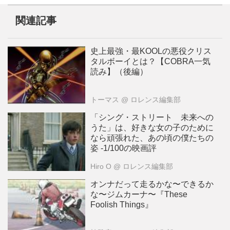
関連記事
史上最強・最KOOLの悪役クリス
タルボーイとは？【COBRA一気
読み】（後編）
トーマス
@ ロレンス編集部
「シング・ストリート 未来への
うた」は、好きな女の子のために
なら頑張れた、あの頃の僕たちの
姿 -1/100の映画評
Hiro O
@ ロレンス編集部
オンナだって走るかな〜できるか
な〜ジムカーナ〜『These
Foolish Things』