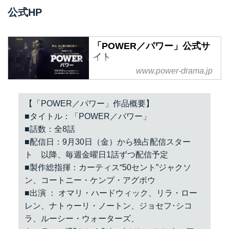
公式HP
「POWER／パワー」公式サ
イト
www.power-drama.jp
世界的ミュージシャンの５０セン
ト製作総指揮が企画し放つ全米大
ヒットドラマ「POWER／パワ
【「POWER／パワー」作品概要】
ー」。NYの人気クラブオーナー
■タイトル：「POWER／パワー」
とドラッグディーラーの顔を持つ
■話数：全8話
男のスリリングな二重生活と揺れ
■配信日：9月30日（金）から独占配信スター
動く心を描くクライム・サスペン
ト 以降、毎週金曜日1話ずつ配信予定
ス。
■製作総指揮：カーティス“50セント”ジャクソ
ン、コートニー・ケンプ・アグボウ
■出演 ： オマリ・ハードウィック、リラ・ロー
レン、ナトゥーリ・ノートン、ジョセフ･シコ
ラ、ルーシー・ウォーターズ、