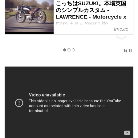
こっちはSUZUKI。本場英国
のシンプルカスタム -
LAWRENCE - Motorcycle x
Cars + α = Your Life.
lrnc.cc
Custom Suzuki GN400 by Old
Empire Motorcycles
youtu.be
GN400のカスタムです。いさぎよ
いくらいにチョップしてます。
カスタムしたのは、イギリスの
Old Empire Motorcycle（旧帝国モ
ーターサイクル？）。
Custom Motorcycles - Old Empire
Motorcycles
Old Empire Motorcycles
specialises in the design and
creation of ...