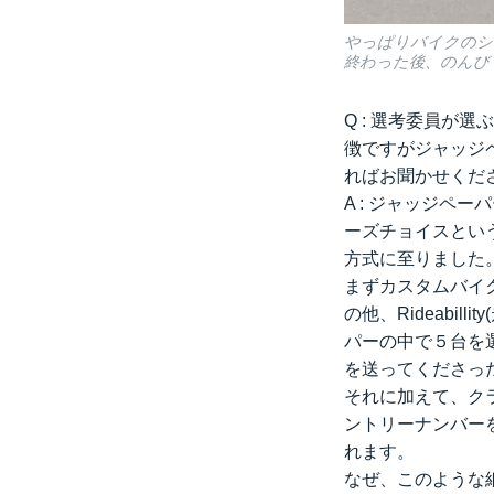
やっぱりバイクのシ
終わった後、のんび
Q : 選考委員が
徴ですがジャッジ
ればお聞かせくだ
A : ジャッジペ
ーズチョイスとい
方式に至りました
まずカスタムバイ
の他、Rideab
パーの中で５台を
を送ってくださっ
それに加えて、ク
ントリーナンバー
れます。
なぜ、このような