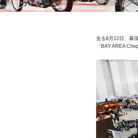
Motorcycle
ENTER
去る6月12日、
「BAY AREA Chop