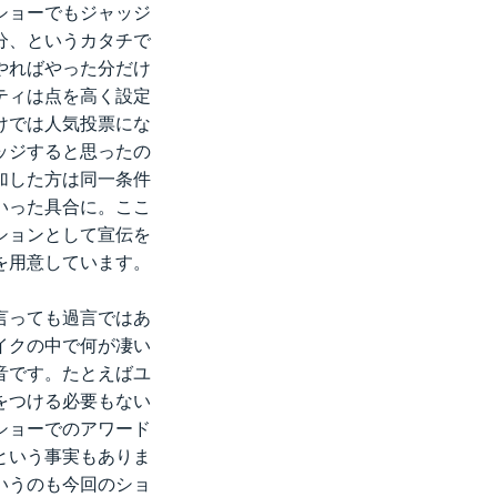
ショーでもジャッジ
分、というカタチで
やればやった分だけ
ティは点を高く設定
けでは人気投票にな
ッジすると思ったの
加した方は同一条件
いった具合に。ここ
ションとして宣伝を
を用意しています。
言っても過言ではあ
イクの中で何が凄い
音です。たとえばユ
をつける必要もない
ショーでのアワード
という事実もありま
いうのも今回のショ