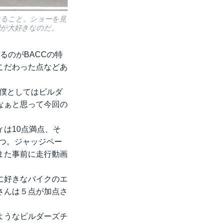
けること。ショーを見
間が大好きなのだ。
るのがBACCの特
こだわった点などあ
、僕としてはビルダ
なぁと思って今回の
は10点満点、そ
点づつ。ジャッジペー
また事前に走行動画
に好きなバイクのエ
さんは５点が加点さ
ようなビルダーズチ