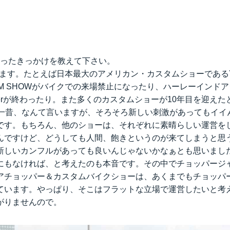
と思ったきっかけを教えて下さい。
あります。たとえば日本最大のアメリカン・カスタムショーであるY
STOM SHOWがバイクでの来場禁止になったり、ハーレーインド
reakerが終わったり。また多くのカスタムショーが10年目を迎え
年一昔、なんて言いますが、そろそろ新しい刺激があってもイイ
です。もちろん、他のショーは、それぞれに素晴らしい運営を
んですけど、どうしても人間、飽きというのが来てしまうと思
新しいカンフルがあっても良いんじゃないかなぁとも思いまし
にもなければ、と考えたのも本音です。その中でチョッパージ
アチョッパー＆カスタムバイクショーは、あくまでもチョッパ
ています。やっぱり、そこはフラットな立場で運営したいと考
がりませんので。