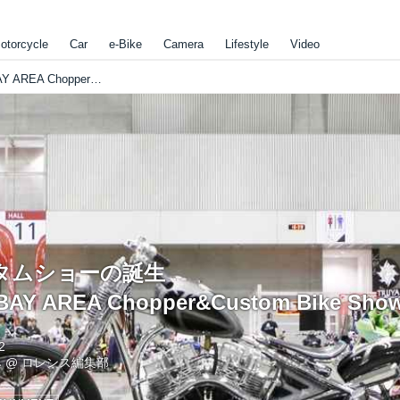
otorcycle
Car
e-Bike
Camera
Lifestyle
Video
新しいカスタムショーの誕生 1st Annual BAY AREA Chopper&Custom Bike Show report
タムショーの誕生
 BAY AREA Chopper&Custom Bike Show
2
み
@
ロレンス編集部