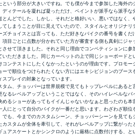
たという部分が大きいですね。でも僕が今まで参加した海外の
、ディテールを凝れば凝っただけ、ペイントが派手なら派手な
ほとんどでした。しかし、それだと格好いい、悪いではなく、
してしまうことが目に見えていたので、スタイルとオリジナリ
ーズチョイスとは言っても、ただ好きなバイクの番号を書くだ
、項目ごとに点数が分かれていた方が審査する側も真剣にジャ
とさせて頂きました。それと同じ理由でコンペティションに参
ていただきました。同じカーペットの上で同じショーボードと
けコンテストにしたくなかったというのが理由です。プロモー
ョーで順位をつけられたくない方にはエキシビジョンのブース
ィスプレイの対象となっています。
タム、チョッパーは世界規模で見てもトップレベルにあると
更なるレベルアップということではなく、そのハイレベルなバ
決めるショーがあってもイイんじゃないかなぁと思ったのも本
一人にとって自分のバイクが一番だと思います。わざわざ順位
。でも、今までのカスタムシーン、チョッパーシーンを見ても
たカスタムが全体を牽引して、それがレベルアップに繋がった
ギュアスケートとかシンクロのように厳格に点数付けする、と