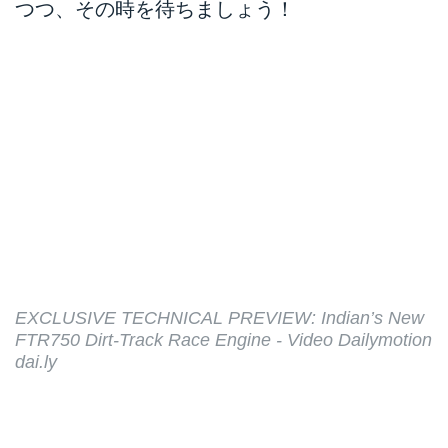
つつ、その時を待ちましょう！
EXCLUSIVE TECHNICAL PREVIEW: Indian’s New
FTR750 Dirt-Track Race Engine - Video Dailymotion
dai.ly