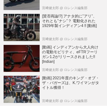
宮﨑健太郎
@ ロレンス編集部
[賛否両論!?] アナタ的に"アリ"、
それとも"ナシ"？ 電動化された
1929年製インディアン4 !! [動画]
宮﨑健太郎
@ ロレンス編集部
[動画] インディアンから大人向け
の電動モビリティ、eFTRフーリ
ガン1.2がリリースされました!!
[Indian]
宮﨑健太郎
@ ロレンス編集部
[動画] 2021年度のキング・オブ・
ザ・バガーズは、K.ワイマンがタ
イトル獲得！
宮﨑健太郎
@ ロレンス編集部