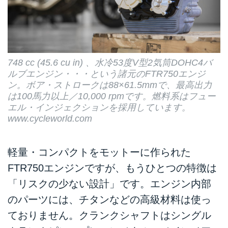
748 cc (45.6 cu in) 、水冷53度V型2気筒DOHC4バ
ルブエンジン・・・という諸元のFTR750エンジ
ン。ボア・ストロークは88×61.5mmで、最高出力
は100馬力以上／10,000 rpmです。燃料系はフュー
エル・インジェクションを採用しています。
www.cycleworld.com
軽量・コンパクトをモットーに作られた
FTR750エンジンですが、もうひとつの特徴は
「リスクの少ない設計」です。エンジン内部
のパーツには、チタンなどの高級材料は使っ
ておりません。クランクシャフトはシングル