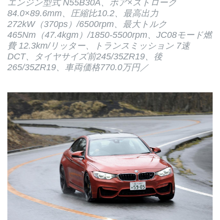
エンジン型式 N55B30A、ボア×ストローク
84.0×89.6mm、圧縮比10.2、最高出力
272kW（370ps）/6500rpm、最大トルク
465Nm（47.4kgm）/1850-5500rpm、JC08モード燃
費 12.3km/リッター、トランスミッション 7速
DCT、タイヤサイズ前245/35ZR19、後
265/35ZR19、車両価格770.0万円／