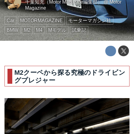
千葉知充（Motor Magazine編集部）
@
Motor
Magazine
Car
MOTORMAGAZINE
モーターマガジン社
BMW
M2
M4
Mモデル
試乗記
M2クーペから探る究極のドライビン
グプレジャー