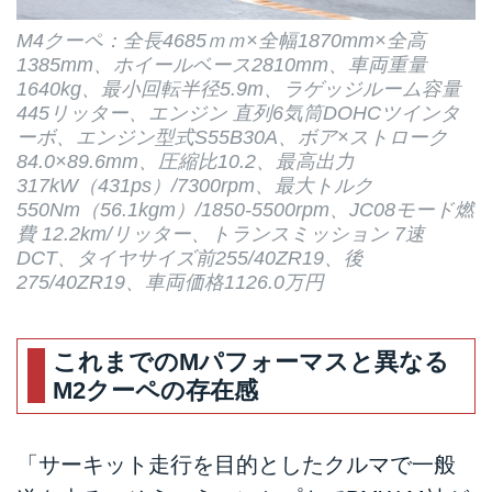
M4クーペ：全長4685ｍｍ×全幅1870mm×全高
1385mm、ホイールベース2810mm、車両重量
1640kg、最小回転半径5.9m、ラゲッジルーム容量
445リッター、エンジン 直列6気筒DOHCツインタ
ーボ、エンジン型式S55B30A、ボア×ストローク
84.0×89.6mm、圧縮比10.2、最高出力
317kW（431ps）/7300rpm、最大トルク
550Nm（56.1kgm）/1850-5500rpm、JC08モード燃
費 12.2km/リッター、トランスミッション 7速
DCT、タイヤサイズ前255/40ZR19、後
275/40ZR19、車両価格1126.0万円
これまでのMパフォーマスと異なる
M2クーペの存在感
「サーキット走行を目的としたクルマで一般