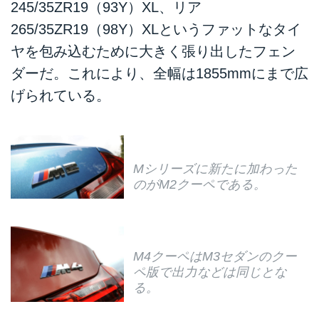
245/35ZR19（93Y）XL、リア
265/35ZR19（98Y）XLというファットなタイ
ヤを包み込むために大きく張り出したフェン
ダーだ。これにより、全幅は1855mmにまで広
げられている。
Mシリーズに新たに加わった
のがM2クーペである。
M4クーペはM3セダンのクー
ペ版で出力などは同じとな
る。