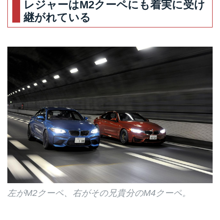
レジャーはM2クーペにも着実に受け
継がれている
左がM2クーペ、右がその兄貴分のM4クーペ。