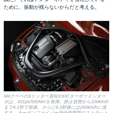
ために、振動が残らないからだと考える。
M4クーペの3リッター直6DOHCターボツインター
ボは、431ps/550Nmを発揮。静止状態から100km/h
まで4.1秒で加速。さらに9.3秒後には200km/hに達
する。カーボンファイバー強化樹脂製のストラット