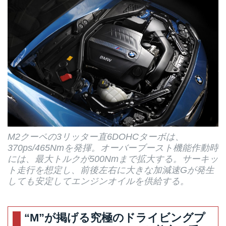
M2クーペの3リッター直6DOHCターボは、
370ps/465Nmを発揮。オーバーブースト機能作動時
には、最大トルクが500Nmまで拡大する。サーキッ
ト走行を想定し、前後左右に大きな加減速Gが発生
しても安定してエンジンオイルを供給する。
“M”が掲げる究極のドライビングプ