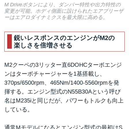
M Driveボタンにより、ダンパー特性や出力特性の
変更が可能。ホディ側面に設けられたエアブリーザ
ーはエアロダイナミクスを最大限に高める。
鋭いレスポンスのエンジンがM2の
楽しさを倍増させる
M2クーペの3リッター直6DOHCターボエンジ
ンはターボチャージャーを1基搭載し、
370ps/6500rpm、465Nm/1400-5560rpmを発
揮する。エンジン型式のN55B30Aという呼び
名はM235iと同じだが、パワーもトルクも向上
している。
通常Mモデルになるとエンジン型式の最初はS