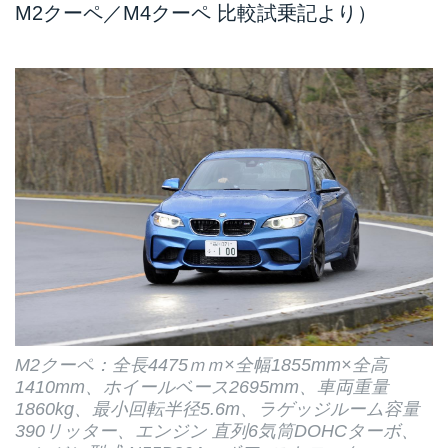
M2クーペ／M4クーペ 比較試乗記より）
M2クーペ：全長4475ｍｍ×全幅1855mm×全高
1410mm、ホイールベース2695mm、車両重量
1860kg、最小回転半径5.6m、ラゲッジルーム容量
390リッター、エンジン 直列6気筒DOHCターボ、