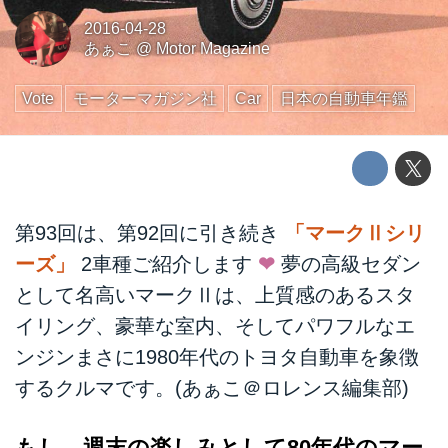
2016-04-28
あぁこ
@
Motor Magazine
Vote
モーターマガジン社
Car
日本の自動車年鑑
第93回は、第92回に引き続き
「マークⅡシリ
ーズ」
2車種ご紹介します
❤︎
夢の高級セダン
として名高いマークⅡは、上質感のあるスタ
イリング、豪華な室内、そしてパワフルなエ
ンジンまさに1980年代のトヨタ自動車を象徴
するクルマです。(あぁこ＠ロレンス編集部)
もし、週末の楽しみとして80年代のマー