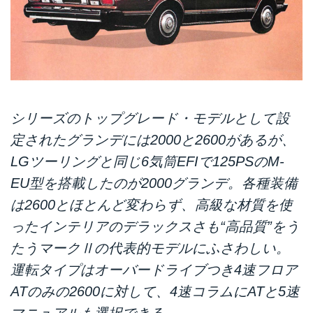
シリーズのトップグレード・モデルとして設
定されたグランデには2000と2600があるが、
LGツーリングと同じ6気筒EFIで125PSのM-
EU型を搭載したのが2000グランデ。各種装備
は2600とほとんど変わらず、高級な材質を使
ったインテリアのデラックスさも“高品質”をう
たうマークⅡの代表的モデルにふさわしい。
運転タイプはオーバードライブつき4速フロア
ATのみの2600に対して、4速コラムにATと5速