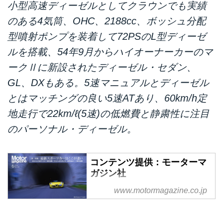
小型高速ディーゼルとしてクラウンでも実績
のある4気筒、OHC、2188cc、ボッシュ分配
型噴射ポンプを装着して72PSのL型ディーゼ
ルを搭載、54年9月からハイオーナーカーのマ
ークⅡに新設されたディーゼル・セダン、
GL、DXもある。5速マニュアルとディーゼル
とはマッチングの良い5速ATあり、60km/h定
地走行で22km/ℓ(5速)の低燃費と静粛性に注目
のパーソナル・ディーゼル。
コンテンツ提供：モーターマ
ガジン社
掲載元：日本の自動車年鑑
www.motormagazine.co.jp