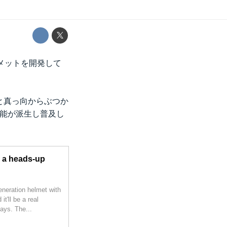
ルメットを開発して
）と真っ向からぶつか
機能が派生し普及し
 a heads-up
eneration helmet with
t'll be a real
ays. The...