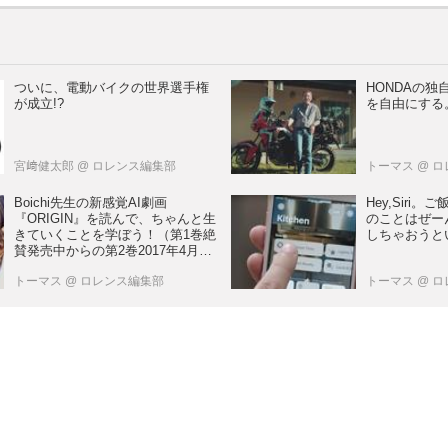
ついに、電動バイクの世界選手権
HONDAの独
が成立!?
を自由にする
宮﨑健太郎
@ ロレンス編集部
トーマス
@ 
Boichi先生の新感覚AI劇画
Hey,Siri
『ORIGIN』を読んで、ちゃんと生
のことはぜーん
きていくことを学ぼう！（第1巻絶
しちゃおうと
賛発売中からの第2巻2017年4月に
発売予定）【名作一気！】
トーマス
@ ロレンス編集部
トーマス
@ 