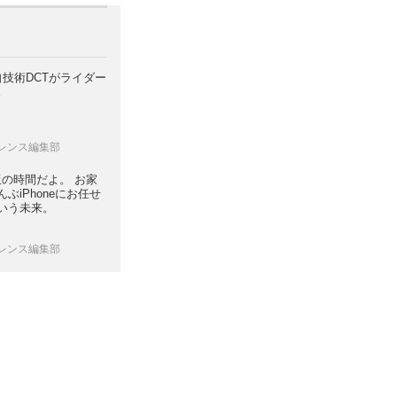
自技術DCTがライダー
。
ロレンス編集部
。ご飯の時間だよ。 お家
ぶiPhoneにお任せ
いう未来。
ロレンス編集部