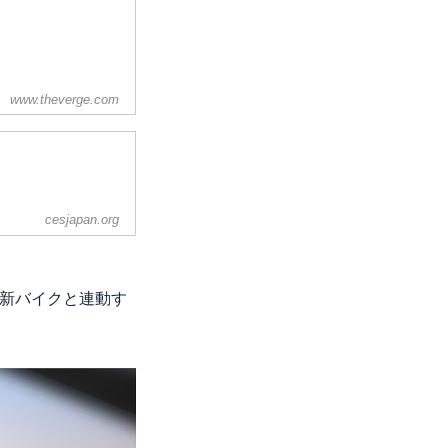
www.theverge.com
cesjapan.org
最新バイクと連動す