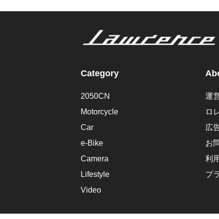
Category
Abo
2050CN
運
Motorcycle
ロ
Car
広
e-Bike
お
Camera
利
Lifestyle
プ
Video