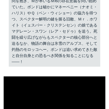
問を抱き、Ｍが率いるＭI6の存在意義を問い始め
ていた。ボンドは秘かにマネーペニー（ナオミ・
ハリス）やＱ（ベン・ウィショー）の協力を得つ
つ、スペクター解明の鍵を握る旧敵、Ｍｒ．ホワ
イト（イェスパー・クリステンセン）の娘である
マデレーン・スワン（レア・セドゥ）を追う。死
闘を繰り広げながらもスペクターの核心部分へと
迫るなか、物語の舞台は氷雪のアルプス、そして
灼熱のモロッコへー。ボンドは追い求めてきた敵
と自分自身との恐るべき関係を知ることになる
――！