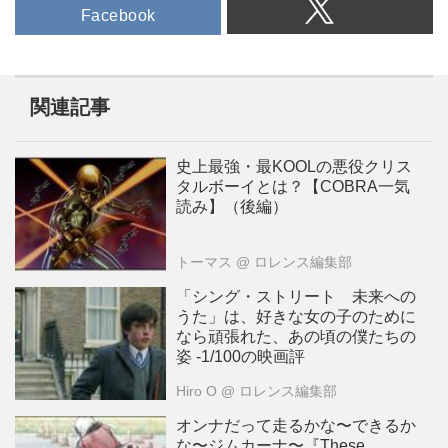
Facebook
関連記事
史上最強・最KOOLの悪役クリス
タルボーイとは？【COBRA一気
読み】（後編）
トーマス
@ ロレンス編集部
「シング・ストリート 未来への
うた」は、好きな女の子のために
なら頑張れた、あの頃の僕たちの
姿 -1/100の映画評
Hiro O
@ ロレンス編集部
オンナだって走るかな〜できるか
な〜ジムカーナ〜『These