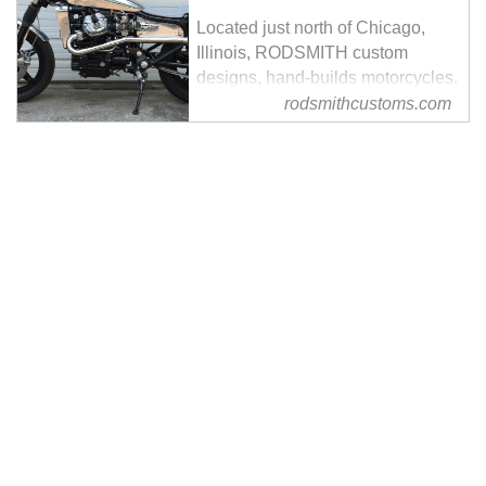
Located just north of Chicago,
Illinois, RODSMITH custom
designs, hand-builds motorcycles.
The metalwork on our bikes are
rodsmithcustoms.com
built, not bought.