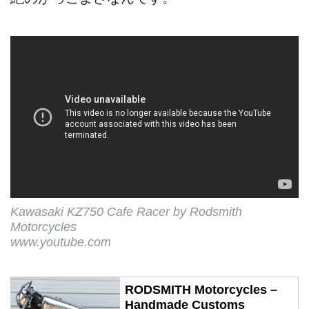
Kawasaki KZ750 Cafe Racer by Rodsmith
Motorcycles
www.youtube.com
RODSMITH Motorcycles –
Handmade Customs