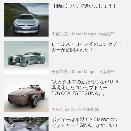
【動画】パリで逢いましょう！
千葉知充（Motor Magazine編集部）
@ Mot
ロールス・ロイス初のコンセプト
カーが公開された！
千葉知充（Motor Magazine編集部）
@ Mot
“人とクルマの新たなつながり”を
具現化したコンセプトカー
TOYOTA『SETSUNA』。
あらん
@ ロレンス編集部
ボディーは布製！？BMWのコン
セプトカー「GINA」がすごい！