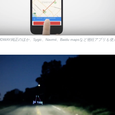
WAY純正のほか、Sygic、Navmii、Baidu mapsなど他社アプリも