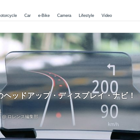
otorcycle
Car
e-Bike
Camera
Lifestyle
Video
！
のヘッドアップ・ディスプレイ・ナビ！
1
郎
@
ロレンス編集部