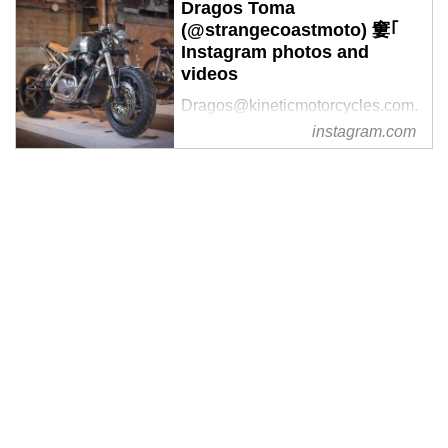
Dragos Toma
(@strangecoastmoto) 窶｢
Instagram photos and
videos
Dragos@kineticmotorcycles.com.
Shoot us an e-mail regarding
instagram.com
builds. Redlands, CA 909-647-
7235