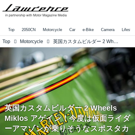
Top
2050CN
Motorcycle
Car
e-Bike
Camera
Lifestyl
Top
Motorcycle
英国カスタムビルダー 2 Wheels Miklos アゲイン！今度は仮面ライダーアマゾンが乗りそうなスポスタカスタム
英国カスタムビルダー 2 Wheels
Miklos アゲイン！今度は仮面ライダ
ーアマゾンが乗りそうなスポスタカ