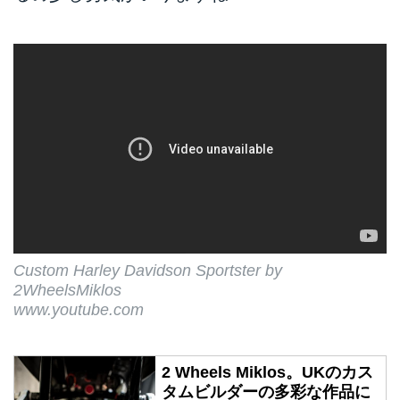
Custom Harley Davidson Sportster by
2WheelsMiklos
www.youtube.com
2 Wheels Miklos。UKのカス
タムビルダーの多彩な作品に