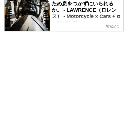
ため息をつかずにいられる
か。 - LAWRENCE（ロレン
ス） - Motorcycle x Cars + α
= Your Life.
lrnc.cc
英国のカスタムビルダー 2
Wheels Miklos。
BMW、ホンダ、ハーレーなどさ
まざまな車種を手がけ、カスタム
の方向もカフェからボマー、チョ
ッパーまで多彩です。
下のカフェレーサーはホンダ
CB900F。
見事に現代版カフェとして生まれ
変わっています。
1981 Honda CB900F
www.2wheelsmiklos.com
1981 Honda CB900F
www.2wheelsmiklos.com
1993 BMW K75S