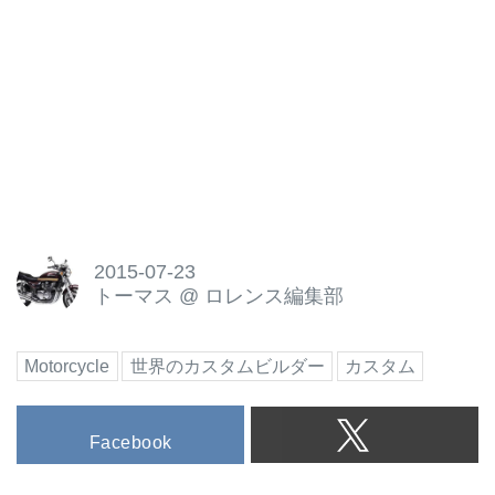
www.2wheelsmiklos.com
1993 BMW K75S
www.2wheelsmiklos.com
とにかくこのカスタムビルダーの
作品は多彩。
いろいろなことができるし、どれ
も中途半端ではありません。恐る
べし2 Wheel Miklos!
Custom Honda CB900F by 2
Wheels Miklos
www.youtube.com
2015-07-23
2WheelsMiklos
トーマス
@
ロレンス編集部
2WheelsMiklos is a business
developed from a passion for the
motorcycling icons of the 1940s to
Motorcycle
世界のカスタムビルダー
カスタム
the 1980s.
www.2wheelsmiklos.com
Facebook