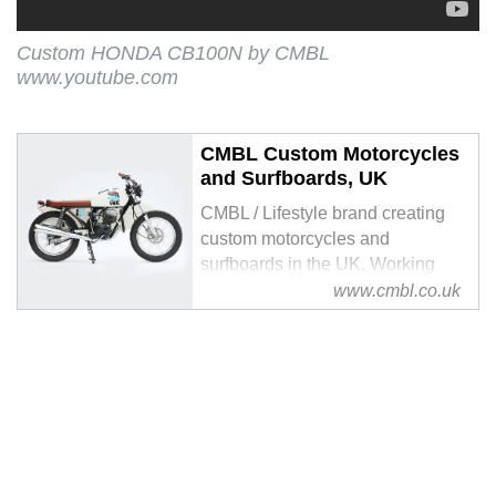
Custom HONDA CB100N by CMBL
www.youtube.com
CMBL Custom Motorcycles
and Surfboards, UK
CMBL / Lifestyle brand creating
custom motorcycles and
surfboards in the UK. Working
together with established and
www.cmbl.co.uk
highly skilled craftsmen to
produce finely tuned and
aesthetically pleasing vehicles for
water and land.