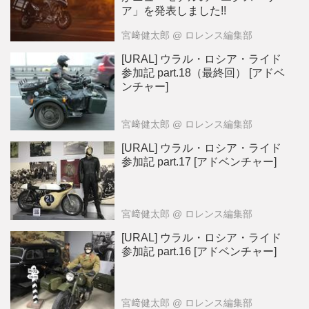
ースタイルが形作られています。
ア」を発表しました!!
アドベンチャーはバイクライフス
宮﨑健太郎
@ ロレンス編集部
タイルを体現する 現代はバイク
ライフも多様化してきています。
[URAL] ウラル・ロシア・ライド
ロレンスでも注目して紹介してい
参加記 part.18（最終回） [アドベ
るカフェレーサーを中心とした世
ンチャー]
界的なカスタムムーブメントもそ
うですが、いまは「どのバイクに
宮﨑健太郎
@ ロレンス編集部
乗るのか」というより「どうバイ
[URAL] ウラル・ロシア・ライド
クに乗るのか」、バイクと私のか
参加記 part.17 [アドベンチャー]
かわり合い方という「バイクと私
との背景」に関心が高まっている
のかもしれません。そんな中でア
ドベンチャースタイルは、単にツ
宮﨑健太郎
@ ロレンス編集部
ーリングに適したバイクというこ
[URAL] ウラル・ロシア・ライド
とを飛び越えて、「アドベンチャ
参加記 part.16 [アドベンチャー]
ー＝冒険」という本来バイク乗り
が持っている本質のようなスピリ
ッツを体現しているのではないで
宮﨑健太郎
@ ロレンス編集部
しょうか。 長々としたアドベン