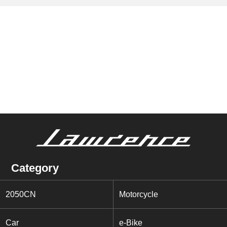
チャー押しの前置きにおつき合い
いただきありがとうございます。
そんな思いから、私からはあえて
スポーツアドベンチャーを中心に
各社をご紹介したいと思います。
まずはやはりBMW Motorrad
Japanから発売が待ち望まれる
「BMW S1000XR」でしょう。
アドベンチャーシーンに新しいフ
ェーズが誕生する BMWのスーパ
ースポーツモデルの
「S1000RR」のルックスをその
ままアドベンチャーに移植したよ
うなS1000XRはエンジンからフ
Category
レームまでS1000RRとほぼ同じ
構成といえるほどの意欲作です。
2050CN
Motorcycle
BMWはまさにアドベンチャーの
創始モデルともいえる、GSシリ
ーズでこのジャンルのブームを生
Car
e-Bike