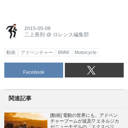
プの進化は、様々なバイクジャン
ルの中でも目覚ましいものがあり
ます。 過酷なアドベンチャーラ
リーから誕生したデザイン 世界
2015-05-08
最大級のアドベンチャーラリーで
二上善則
@
ロレンス編集部
あった、パリダカールラリーのレ
プリカモデルとして誕生したアド
ベンチャータイプは、その出自ゆ
動画
アドベンチャー
BMW
Motorcycle
えにややマニアックなスタイルと
して認知されていましたが、その
デザインはパリ〜ダカールという
Facebook
１万キロを超える長距離移動と、
ターマックから極限の砂漠まで
様々な路面状況を走破する必要性
関連記事
から生まれたものでした。これが
一般ライダーにとっても、一般市
街地からツーリングシーンまでを
[動画] 電動の世界にも、アドベン
楽しむ多くのライダーに、徐々に
チャーブームが波及!? エネルジカ
支持されてゆき今のアドベンチャ
がニューモデルの「エクスペリ