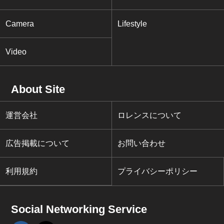
み出したメーカーですが、この
XRでアドベンチャーシーンをま
Camera
Lifestyle
た新たなフェーズに私たちを連れ
てゆこうとしているようです。
オンロード性能を向上させてきた
Video
アドベンチャーにあって、この
S1000XRはいっきにスーパース
ポーツの領域に食い込むスペック
About Site
を持って登場しました。ストイッ
クなライディングポジションを強
運営会社
ロレンスについて
いられるスーパースポーツに較べ
て、自由度の高いコンポジション
とこれまでのアドベンチャーには
広告掲載について
お問い合わせ
なかったコンペティティブなスタ
イリングは、日本の峠道でもスー
利用規約
プライバシーポリシー
パースポーツをリアルに凌ぐ存在
になりうるのではないでしょう
か。これはまさにスポーツアドベ
Social Networking Service
ンチャーを超えた「スーパーアド
ベンチャー」と言うにふさわしい