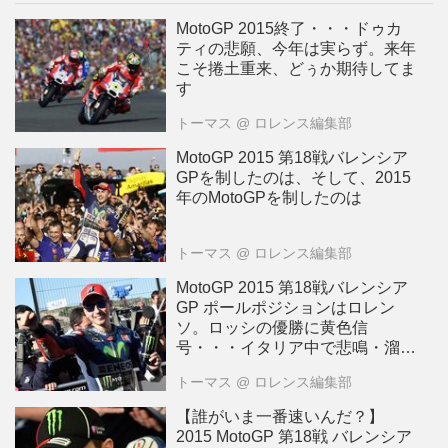
MotoGP 2015終了・・・ドゥカ
ティの悲願、今年は実らず。来年
こそ捲土重来、どぅか期待してま
す
トーマス
@ ロレンス編集部
MotoGP 2015 第18戦バレンシア
GPを制したのは、そして、2015
年のMotoGPを制したのは
トーマス
@ ロレンス編集部
MotoGP 2015 第18戦バレンシア
GP ポールポジションはロレン
ソ。ロッシの優勝に黄色信
号・・・イタリア中で悲鳴・溜
息・・
トーマス
@ ロレンス編集部
【誰がいま一番速いんだ？】
2015 MotoGP 第18戦 バレンシア