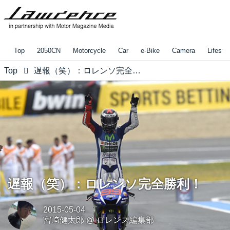
Top
2050CN
Motorcycle
Car
e-Bike
Camera
Lifestyl
Top
遅報（笑）：ロレンソ完全勝利！
遅報（笑）：ロレンソ完全勝利！
2015-05-04
宮﨑健太郎
@
ロレンス編集部