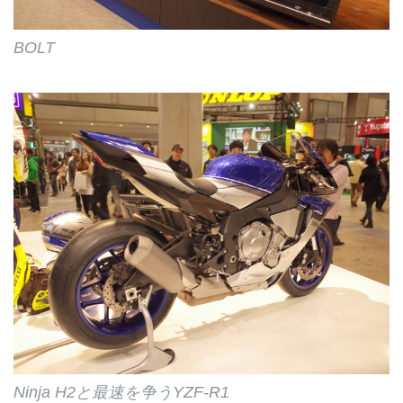
BOLT
Ninja H2と最速を争うYZF-R1