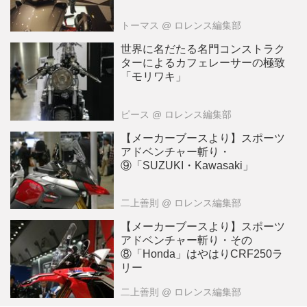
トーマス
@ ロレンス編集部
世界に名だたる名門コンストラク
ターによるカフェレーサーの極致
「モリワキ」
ピース
@ ロレンス編集部
【メーカーブースより】スポーツ
アドベンチャー斬り・
⑨「SUZUKI・Kawasaki」
二上善則
@ ロレンス編集部
【メーカーブースより】スポーツ
アドベンチャー斬り・その
⑧「Honda」はやはりCRF250ラ
リー
二上善則
@ ロレンス編集部