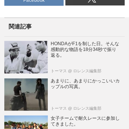
Facebook
関連記事
HONDAがF1を制した日。そんな
感動的な物語を18分34秒で振り
返る。
トーマス
@ ロレンス編集部
あまりに、あまりにかっこいいカ
ップルの写真。
トーマス
@ ロレンス編集部
女子チームで耐久レースに参加し
てきました。