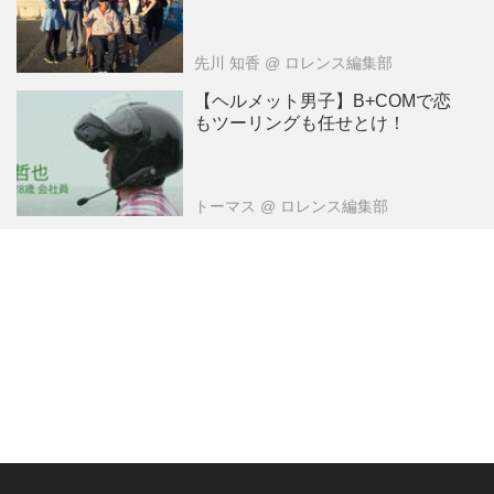
先川 知香
@ ロレンス編集部
【ヘルメット男子】B+COMで恋
もツーリングも任せとけ！
トーマス
@ ロレンス編集部