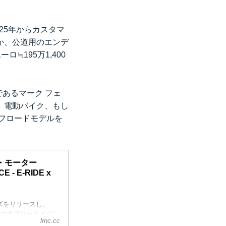
25年からカスタマ
か、公道用のエンデ
≒195万1,400
であるマーク フェ
。電動バイク、もし
フロードモデルを
・モーター
 E-RIDE x
ズをリリースし、
級のオフロードイベン
lrnc.cc
2018年秋までと