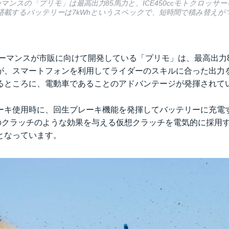
マンスの「プリモ」は最高出力85馬力と、ICE450ccモトクロッサ
搭載するバッテリーは7kWhというスペックで、短時間で積み替えが
ォーマンスが市販に向けて開発している「プリモ」は、最高出力
が、スマートフォンを利用してライダーのスキルに合った出力
るところに、電動車であることのアドバンテージが発揮されて
ーキ使用時に、回生ブレーキ機能を発揮してバッテリーに充電
車のクラッチのような効果を与える仮想クラッチを電気的に採用
となっています。