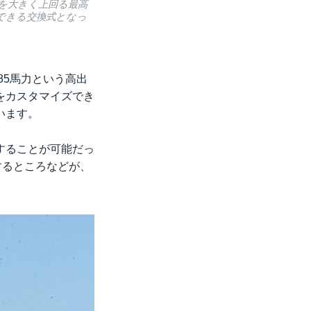
ーを大きく上回る最高
できる交換式となっ
85馬力という高出
をカスタマイズでき
います。
することが可能だっ
するところなどが、