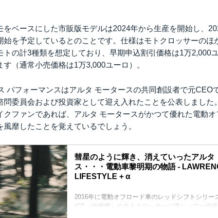
をベースにした市販版モデルは2024年から生産を開始し、20
開始を予定しているとのことです。仕様はモトクロッサーのほ
トの計3種類を想定しており、早期申込割引価格は1万2,000ユーロ
す（通常小売価格は1万3,000ユーロ）。
ス パフォーマンスはアルタ モータースの共同創設者で元CEO
諮問委員会および投資家として迎え入れたことを公表しました
イクファンであれば、アルタ モータースがかつて優れた電動オ
を風靡したことを覚えているでしょう。
彗星のように輝き、消えていったアルタ
ス・・・電動車黎明期の物語 - LAWRENCE -
LIFESTYLE + α
2016年に電動オフロード車のレッドシフトシリー
ICE（内燃機）のモトクロッサーに混じって一線
トでも活躍したアルタ・モータース。その活動期間は