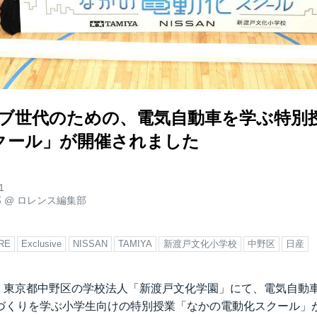
ィブ世代のための、電気自動車を学ぶ特別
クール」が開催されました
1
郎
@
ロレンス編集部
RE
Exclusive
NISSAN
TAMIYA
新渡戸文化小学校
中野区
日産
日、東京都中野区の学校法人「新渡戸文化学園」にて、電気自動
づくりを学ぶ小学生向けの特別授業「なかの電動化スクール」