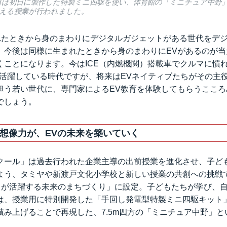
目は初日に製作した特製ミニ四駆を使い、体育館の「ミニチュア中野
える授業が行われました。
れたときから身のまわりにデジタルガジェットがある世代をデ
、今後は同様に生まれたときから身のまわりにEVがあるのが当
くことになります。今はICE（内燃機関）搭載車でクルマに慣
で活躍している時代ですが、将来はEVネイティブたちがその主
担う若い世代に、専門家によるEV教育を体験してもらうこころ
でしょう。
想像力が、EVの未来を築いていく
クール」は過去行われた企業主導の出前授業を進化させ、子ど
よう、タミヤや新渡戸文化小学校と新しい授業の共創への挑戦
V が活躍する未来のまちづくり」に設定。子どもたちが学び、
は、授業用に特別開発した「手回し発電型特製ミニ四駆キット
積み上げることで再現した、7.5m四方の「ミニチュア中野」と