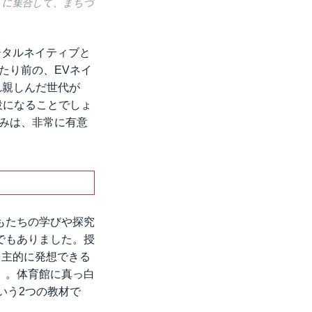
」に集合して、まちづ
ジタルネイティブと
たり前の、EVネイ
れ親しんだ世代が
役になることでしょ
みは、非常に有意
もたちの学びや探究
でもありました。授
自主的に発想できる
」。体育館に真っ白
いう2つの教材で