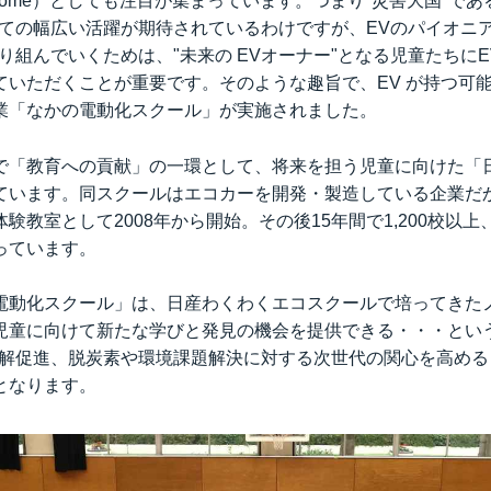
e to Home）としても注目が集まっています。つまり"災害大国"
しての幅広い活躍が期待されているわけですが、EVのパイオニ
り組んでいくためは、"未来の EVオーナー"となる児童たちに
ていただくことが重要です。そのような趣旨で、EV が持つ可
業「なかの電動化スクール」が実施されました。
で「教育への貢献」の一環として、将来を担う児童に向けた「
ています。同スクールはエコカーを開発・製造している企業だ
験教室として2008年から開始。その後15年間で1,200校以上
っています。
電動化スクール」は、日産わくわくエコスクールで培ってきた
児童に向けて新たな学びと発見の機会を提供できる・・・とい
理解促進、脱炭素や環境課題解決に対する次世代の関心を高める
となります。