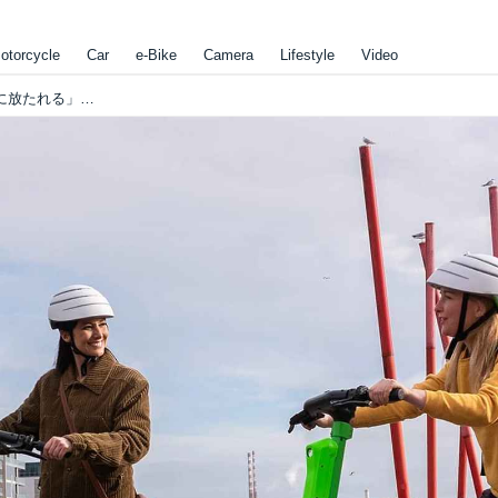
otorcycle
Car
e-Bike
Camera
Lifestyle
Video
日本でも7月1日から、電動キックボードが「野に放たれる」見込みですけど、最近フランス・パリも、この"新時代の乗り物"との付き合い方に苦労しているみたいです・・・!?