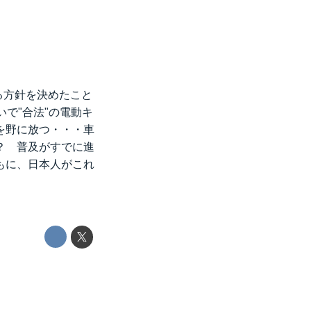
る方針を決めたこと
で"合法"の電動キ
を野に放つ・・・車
？ 普及がすでに進
もに、日本人がこれ