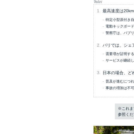
最高速度は20k
特定小型原付き
電動キックボー
警察庁は、パブリ
パリでは、シェ
需要増が証明する
サービスが継続
日本の場合、ど
普及が進むにつ
事故の増加は不可
※これま
参照くだ