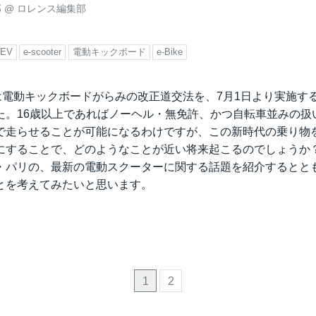
郎
@
ロレンス編集部
2EV
e-scooter
電動キックボード
e-Bike
庁は電動キックボードがらみの改正道交法を、7月1日より実施す
た。16歳以上であればノーヘル・無免許、かつ自転車並みの扱い
で走らせることが可能になるわけですが、この新時代の乗り物
にすることで、どのようなことが近い将来起こるのでしょうか
・パリの、最新の電動スクーターに関する話題を紹介するとと
とを考えてみたいと思います。
1
2