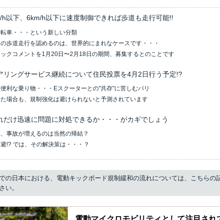
m/h以下、6km/h以下に速度制御できれば歩道も走行可能!!
自転車・・・という新しい分類
ドの歩道走行を認めるのは、世界的にまれなケースです・・・
ックコメントを1月20日〜2月18日の期間、募集するとのことです
アリングサービス継続について住民投票を4月2日行う予定!?
便利な乗り物・・・Eスクーターとの"共存"に苦しむパリ
した場合も、規制強化は避けられないと予測されています
れだけ迅速に問題に対処できるか・・・がカギでしょう
れ、事故が増えるのは当然の帰結？
避!? では、その解決策は・・・？
での日本における、電動キックボード規制緩和の流れについては、こちらの
さい。
電動マイクロモビリティとして注目され