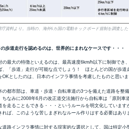
の警察庁資料より。当時の、海外5カ国の電動キックボード規制を調査し
ドの歩道走行を認めるのは、世界的にまれなケースです・・・
付の最大の特徴といえるのは、最高速度6km/h以下に制御でき
ば、「歩道」走行が可能な点でしょう！ ほとんどの国が歩道
をOKとしたのは、日本のインフラ事情を考慮したものと思いま
本の都市部は、車道・歩道・自転車道の3つを備えた道路を整
。ちなみに2008年6月の改正道交法施行から自転車は「原則車
道を走ることもできる・・・というルールを明文化しています
きれば、このような苦しまぎれなルール作りはする必要はあり
な道路インフラ事情に対する現実的な選択として、国は特定小