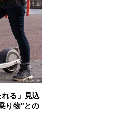
www.li.me
たれる」見込
乗り物"との