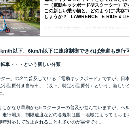
ー（電動キックボード型スクーター）で
この新しい乗り物と、どのように"共存"
しょうか？ - LAWRENCE - E-RIDE x LIF
近年、世界の先進国では短距離移動の電動モビリ
ー（キックボード型スクーター）が人々の注目を
し、既存の交通環境を構成する要素・・・クルマ
歩行者などに、新たな要素としてEスクーターが
じた"軋轢"があるのも事実です・・・。日本での普
km/h以下、6km/h以下に速度制御できれば歩道も走行可
ろうEスクーターにまつわる、最近の動向を紹介
自転車・・・という新しい分類
ーター」の名で普及している「電動キックボード」ですが、日本で
定小型原付き自転車」（以下、特定小型原付）という、新しい
た。
りもかなり早期からEスクーターの普及が進んでいますが、ヘ
、走行場所、制限速度などの各規制は国・地域によってまちま
即時対応して改正されることも多いのが実情です。