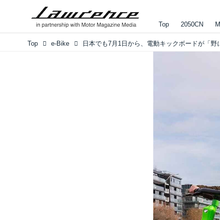
Top
2050CN
M
Top
e-Bike