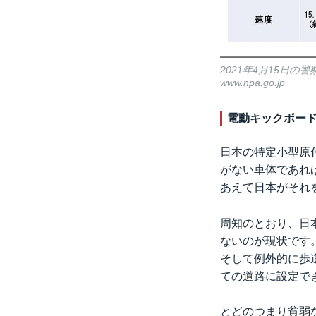
2021年4月15日
www.npa.go.jp
電動キックボー
日本の特定小型原
がない車体であれ
あえて日本がそれ
周知のとおり、日
ないのが現状です
そして例外的に歩
ての道路に設定で
とどのつまり貧弱