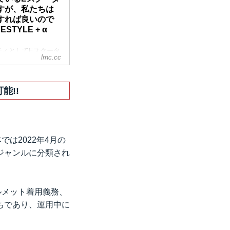
すが、私たちは
すれば良いので
ESTYLE + α
ティとしてEスクータ
lrnc.cc
集めています。しか
、バイク、自転車、
加わったことから、生
及が 今後進むであ
能!!
したいと思います。
は2022年4月の
ジャンルに分類され
ルメット着用義務、
ちであり、運用中に