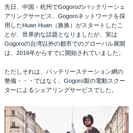
バッテリー交換ステーション網の
先日、中国・杭州でGogoroのバッテリーシェ
「Gogoroネットワーク」を成功
アリングサービス、Gogoroネットワークを採
させたGogoroが、中国最大のメ
ーカーであるDCJ大長江集団と中
用したHuan Huan（换换）がスタートしたこ
国最大の2輪EVメーカーのYadea
とが、世界的な話題となりましたが、実は
＝ヤディアと提携し、Gogoroの
バッテリー交換プラットフォーム
Gogoroの台湾以外の都市でのグローバル展開
を活用した展開をすることを公表
は、2016年からすでに開始されていました。
しましたが、ついに10月より中国
での正式なサービスが開始されま
した。
ただしそれは、バッテリーステーション網の
整備・・・ではなく、Gogoro製の電動スクー
ターによるシェアリングサービスでした。