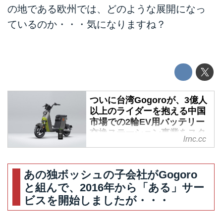
の地である欧州では、どのような展開になっ
ているのか・・・気になりますね？
ついに台湾Gogoroが、3億人
以上のライダーを抱える中国
市場での2輪EV用バッテリー
交換ステーション事業をスタ
lrnc.cc
ートさせました!! 新しいブラ
ンド名は「Huan Huan（换
换）」!! ソレってどういう意
あの独ボッシュの子会社がGogoro
味？ - LAWRENCE -
と組んで、2016年から「ある」サー
Motorcycle x Cars + α =
Your Life.
ビスを開始しましたが・・・
今年の5月18日、台湾で2輪EV用