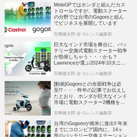
MotoGPではホンダと組んだカス
トロールですが、電動スクーター
の分野では台湾のGogoroと組ん
でビジネスを展開しています
宮﨑健太郎
@ ロレンス編集部
巨大なインド市場を舞台に、バッ
テリー交換式電動スクーター戦争
が勃発しちゃう・・・かも？
Lawrenceが選ぶ2024年10大ニュ
ース：8
宮﨑健太郎
@ ロレンス編集部
[動画]Gogoroとの全面戦争は必
至!?・・・昨年の記事でお伝えし
たとおり、ホンダが巨大なインド
市場に電動スクーター2機種を投
入します!!
宮﨑健太郎
@ ロレンス編集部
台湾のGogoroが南米に進出!! 年末
までにコロンビア国内に、14ヶ
所のバッテリー交換ステーション