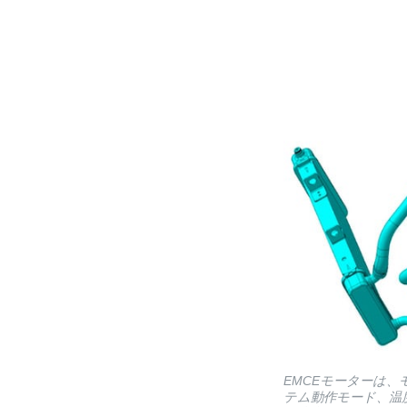
EMCEモーターは
テム動作モード、温