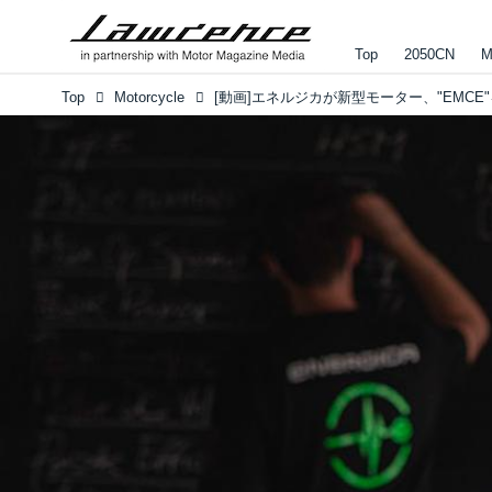
Top
2050CN
M
Top
Motorcycle