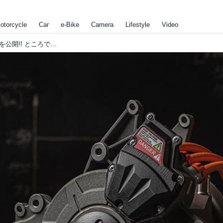
otorcycle
Car
e-Bike
Camera
Lifestyle
Video
[動画]エネルジカが新型モーター、"EMCE"を公開!! ところでEMCEって、何の略なのでしょうか？