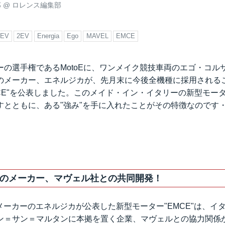
郎
@
ロレンス編集部
EV
2EV
Energia
Ego
MAVEL
EMCE
ーの選手権であるMotoEに、ワンメイク競技車両のエゴ・コル
のメーカー、エネルジカが、先月末に今後全機種に採用される
MCE"を公表しました。このメイド・イン・イタリーの新型モー
とともに、ある"強み"を手に入れたことがその特徴なのです・
のメーカー、マヴェル社との共同開発！
メーカーのエネルジカが公表した新型モーター"EMCE"は、イ
ン＝サン＝マルタンに本拠を置く企業、マヴェルとの協力関係