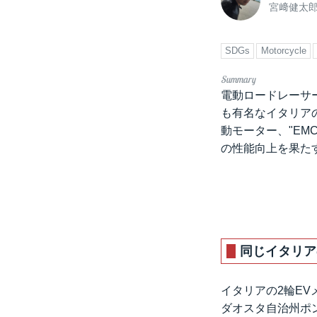
宮﨑健太
SDGs
Motorcycle
電動ロードレーサ
も有名なイタリア
動モーター、"E
の性能向上を果たす
同じイタリア
イタリアの2輪EV
ダオスタ自治州ポ