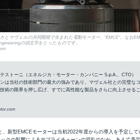
とマヴェルの共同開発で生まれた電動モーター、"EMCE"。なおEM
 Co-Engineeringの頭文字をとったものです。
com
テストーニ（エネルジカ・モーター・カンパニー S.p.A.、CTO）
ョンは当社の技術部門の最大の強みであり、マヴェル社との完璧な
の技術の限界を押し広げ、すでに高性能な製品をさらに向上させる
tor.com
、新型EMCEモーターは当初2022年度からの導入を予定し
ンデミックの影響によるサプライチェーンの混乱のなか、あえて予