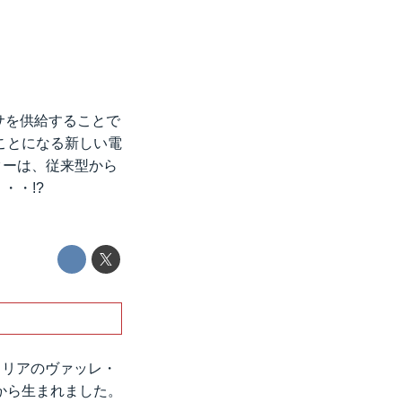
サを供給することで
ことになる新しい電
ターは、従来型から
・・!?
タリアのヴァッレ・
から生まれました。