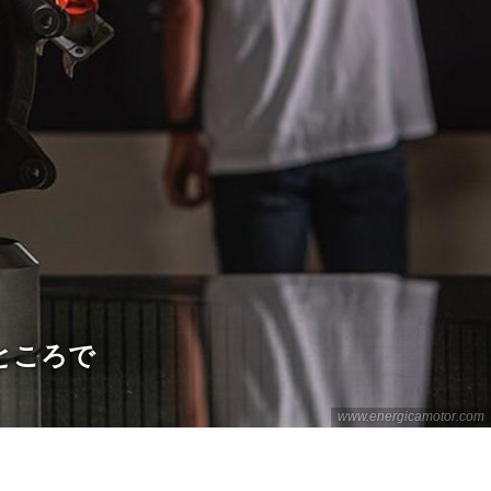
 ところで
www.energicamotor.com