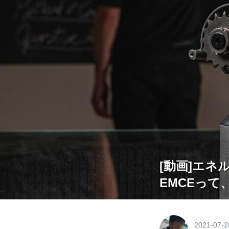
[動画]エネ
EMCEっ
2021-07-2