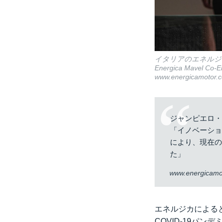
イタリアのエネルジカ
Energica Mavel
www.energicamotor.
ジャンピエロ・
「イノベーシ
により、現在
た」
www.energicamo
エネルジカによると
COVID-19パ