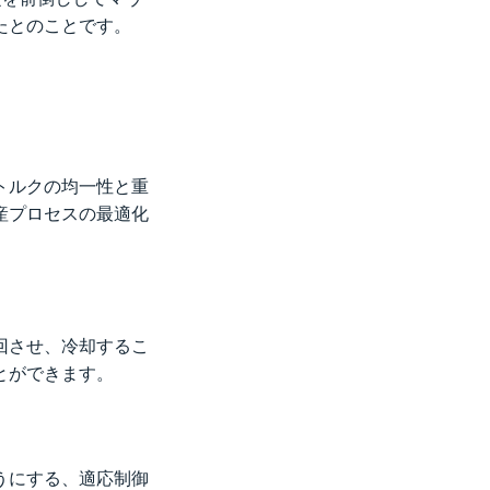
たとのことです。
トルクの均一性と重
産プロセスの最適化
回させ、冷却するこ
とができます。
うにする、適応制御