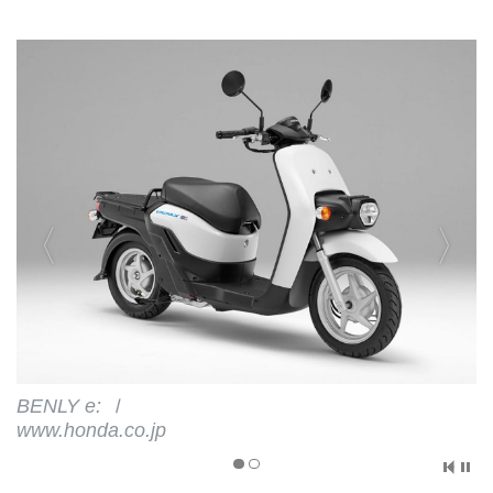
BENLY e: Ⅰ
www.honda.co.jp