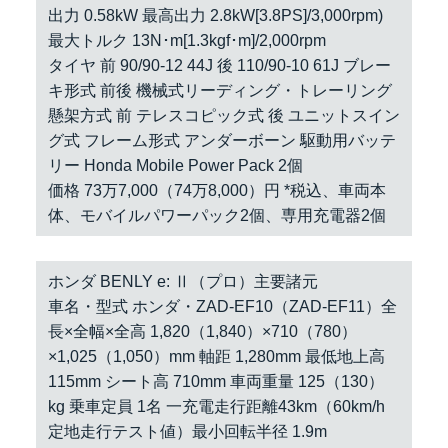
出力 0.58kW 最高出力 2.8kW[3.8PS]/3,000rpm)
最大トルク 13N･m[1.3kgf･m]/2,000rpm
タイヤ 前 90/90-12 44J 後 110/90-10 61J ブレー
キ形式 前後 機械式リーディング・トレーリング
懸架方式 前 テレスコピック式 後 ユニットスイン
グ式 フレーム形式 アンダーボーン 駆動用バッテ
リー Honda Mobile Power Pack 2個
価格 73万7,000（74万8,000）円 *税込、車両本
体、モバイルパワーパック2個、専用充電器2個
ホンダ BENLY e: Ⅱ（プロ）主要諸元
車名・型式 ホンダ・ZAD-EF10（ZAD-EF11）全
長×全幅×全高 1,820（1,840）×710（780）
×1,025（1,050）mm 軸距 1,280mm 最低地上高
115mm シート高 710mm 車両重量 125（130）
kg 乗車定員 1名 一充電走行距離43km（60km/h
定地走行テスト値）最小回転半径 1.9m