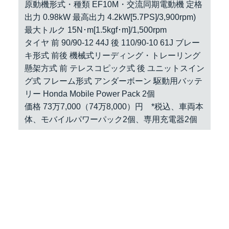
原動機形式・種類 EF10M・交流同期電動機 定格
出力 0.98kW 最高出力 4.2kW[5.7PS]/3,900rpm)
最大トルク 15N･m[1.5kgf･m]/1,500rpm
タイヤ 前 90/90-12 44J 後 110/90-10 61J ブレー
キ形式 前後 機械式リーディング・トレーリング
懸架方式 前 テレスコピック式 後 ユニットスイン
グ式 フレーム形式 アンダーボーン 駆動用バッテ
リー Honda Mobile Power Pack 2個
価格 73万7,000（74万8,000）円 *税込、車両本
体、モバイルパワーパック2個、専用充電器2個