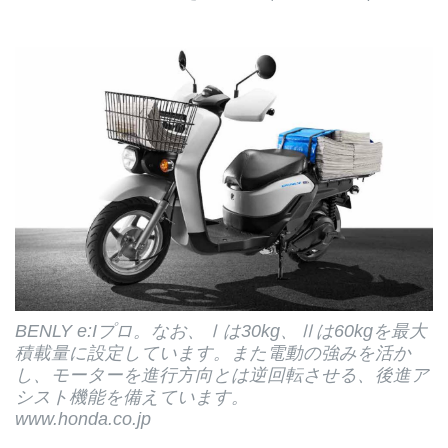
BENLY e:Iプロ。なお、Ⅰは30kg、Ⅱは60kgを最大
積載量に設定しています。また電動の強みを活か
し、モーターを進行方向とは逆回転させる、後進ア
シスト機能を備えています。
www.honda.co.jp