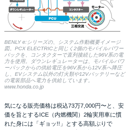
BENLY e:シリーズの、システム作動概要イメージ
図。PCX ELECTRICと同じく2個のモバイルパワー
パックを、コンタクターで直列接続した96V系の電
力を使用。ダウンレギュレーターは、モバイルパワ
ーパックからの供給電圧を96V系から12V系へ降圧
し、EVシステム以外の灯火類や12Vバッテリーなど
の電装部品へ電力を供給しています。
www.honda.co.jp
気になる販売価格は税込73万7,000円〜と、安
価を旨とするICE（内燃機関）2輪実用車に慣
れた身には「ギョッ!!」とする高額ぶりで