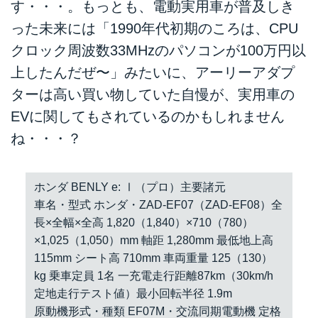
す・・・。もっとも、電動実用車が普及しき
った未来には「1990年代初期のころは、CPU
クロック周波数33MHzのパソコンが100万円以
上したんだぜ〜」みたいに、アーリーアダプ
ターは高い買い物していた自慢が、実用車の
EVに関してもされているのかもしれません
ね・・・？
ホンダ BENLY e: Ⅰ（プロ）主要諸元
車名・型式 ホンダ・ZAD-EF07（ZAD-EF08）全
長×全幅×全高 1,820（1,840）×710（780）
×1,025（1,050）mm 軸距 1,280mm 最低地上高
115mm シート高 710mm 車両重量 125（130）
kg 乗車定員 1名 一充電走行距離87km（30km/h
定地走行テスト値）最小回転半径 1.9m
原動機形式・種類 EF07M・交流同期電動機 定格