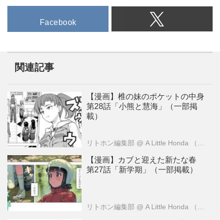
Facebook
関連記事
【漫画】椎の妹のポケットの中身
第28話「小熊と慧海」（一部掲
載）
リトホン編集部
@ A Little Honda （ア・リトル・ホンダ）編集部
【漫画】カブと迎えた新たな春
第27話「新学期」（一部掲載）
リトホン編集部
@ A Little Honda （ア・リトル・ホンダ）編集部