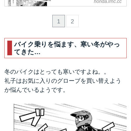
カブ」。2017年より毎月配信さ
honda.lrnc.cc
れており、A Little Hondaでもご
紹介しています！バイクライフを
1
2
満喫する女子高生たちが、とにか
くほっこり可愛いんです‼︎ どこか
懐かしく、バイクと向き合い頑張
る姿にキュンとしたり…リトホン
バイク乗りを悩ます、寒い冬がやっ
読者からも注目を集める人気漫画
てきた…
を今回は第1話〜14話までまとめ
てご紹介します！
冬のバイクはとっても寒いですよね。。
礼子はお気に入りのグローブを買い替えよう
か悩んでいるようです。