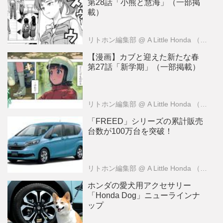
第28話「小熊と慧海」（一部掲
載）
リトホン編集部
@ A Little Honda （ア・リトル・ホンダ）編集部
【漫画】カブと迎えた新たな春
第27話「新学期」（一部掲載）
リトホン編集部
@ A Little Honda （ア・リトル・ホンダ）編集部
「FREED」シリーズの累計販売
台数が100万台を突破！
リトホン編集部
@ A Little Honda （ア・リトル・ホンダ）編集部
ホンダの愛犬用アクセサリー
「Honda Dog」ニューラインナ
ップ