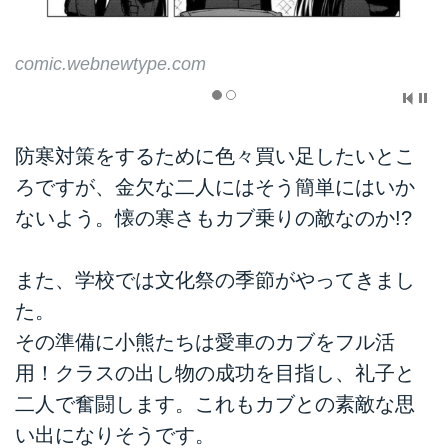
comic.webnewtype.
ype.com
防寒対策をするために色々買い足したいとこ
ろですが、金欠な二人にはそう簡単にはいか
ないよう。懐の寒さもカブ乗りの敵なのか!?
また、学校では文化祭の季節がやってきまし
た。
その準備に小熊たちは愛車のカブをフル活
用！クラスの出し物の成功を目指し、礼子と
二人で奮闘します。これもカブとの素敵な思
い出になりそうです。