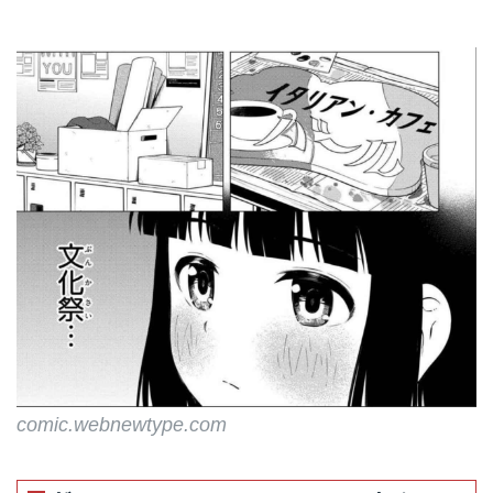
comic.webnewtype.com