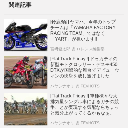
関連記事
[鈴鹿8耐] ヤマハ、今年のトップ
チームは「YAMAHA FACTORY
RACING TEAM」ではなく
「YART」が担います!!
宮﨑健太郎
@ ロレンス編集部
[Flat Track Friday!!] ドゥカティの
新型モトクロッサー・デスモ450
DTXが国際的な舞台でデビューウ
ィンの快挙を成し遂げました！
ハヤシナオミ
@ FEVHOTS
[Flat Track Friday!!] 車種様々な大
排気量シングル車によるガチの競
争、とか実現する気配ならちょっ
と気分上がってくるかもなぁ。
ハヤシナオミ
@ FEVHOTS