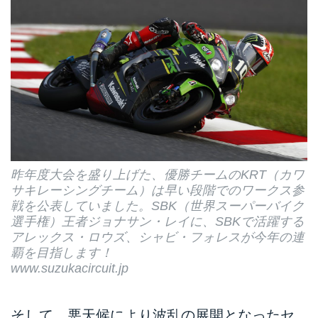
昨年度大会を盛り上げた、優勝チームのKRT（カワ
サキレーシングチーム）は早い段階でのワークス参
戦を公表していました。SBK（世界スーパーバイク
選手権）王者ジョナサン・レイに、SBKで活躍する
アレックス・ロウズ、シャビ・フォレスが今年の連
覇を目指します！
www.suzukacircuit.jp
そして、悪天候により波乱の展開となったセ