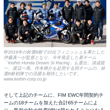
昨2019年の鈴鹿8耐で10位フィニッシュを果たした
伊藤真一が監督となり、今年発足した新チーム
「Keihin Honda Dream SI Racing」も選出。清成⿓
⼀、渡辺⼀⾺、作本輝介を起用する同チームの、鈴
鹿8耐初陣での活躍を期待したいです。
www.keihin-corp.co.jp
そして上記のチームに、FIM EWC年間契約チ
ームの18チームを加えた合計65チームによ