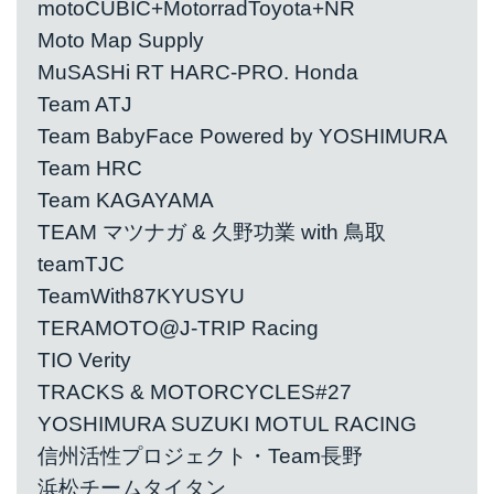
motoCUBIC+MotorradToyota+NR
Moto Map Supply
MuSASHi RT HARC-PRO. Honda
Team ATJ
Team BabyFace Powered by YOSHIMURA
Team HRC
Team KAGAYAMA
TEAM マツナガ & 久野功業 with 鳥取
teamTJC
TeamWith87KYUSYU
TERAMOTO@J-TRIP Racing
TIO Verity
TRACKS & MOTORCYCLES#27
YOSHIMURA SUZUKI MOTUL RACING
信州活性プロジェクト・Team長野
浜松チームタイタン