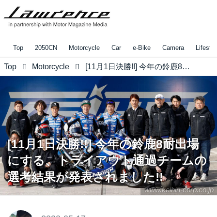
Top
2050CN
Motorcycle
Car
e-Bike
Camera
Lifestyl
Top
Motorcycle
[11月1日決勝!!] 今年の鈴鹿8耐出場にする、トライアウト通過チームの選考結果が発表されました!!
[11月1日決勝!!] 今年の鈴鹿8耐出場
にする、トライアウト通過チームの
選考結果が発表されました!!
www.keihin-corp.co.jp