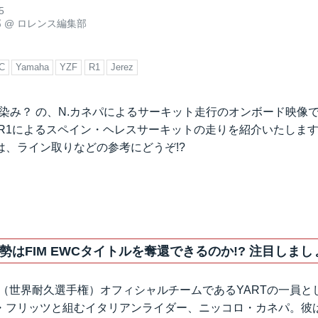
5
郎
@
ロレンス編集部
C
Yamaha
YZF
R1
Jerez
はお馴染み？ の、N.カネパによるサーキット走行のオンボード映像で
F-R1によるスペイン・ヘレスサーキットの走りを紹介いたしま
は、ライン取りなどの参考にどうぞ!?
勢はFIM EWCタイトルを奪還できるのか!? 注目しまし
WC（世界耐久選手権）オフィシャルチームであるYARTの一員
フリッツと組むイタリアンライダー、ニッコロ・カネパ。彼は、