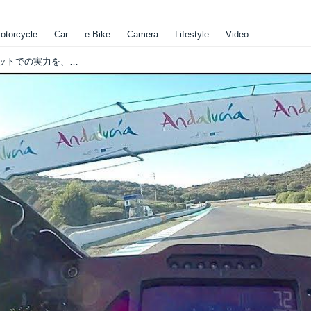
otorcycle
Car
e-Bike
Camera
Lifestyle
Video
[Yamaha] 2020年型ヤマハYZF-R1のサーキットでの実力を、オンボードカメラ映像から擬似体験しましょう!? [YZF-R1]