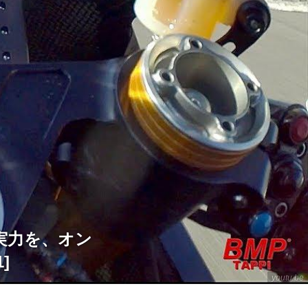
での実力を、オン
]
youtu.be