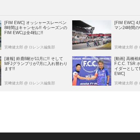
[FIM EWC] オッシャースレーベン
[FIM EWC
8時間はキャンセル!! 今シーズンの
マン24時間の
FIM EWCは全4戦に!!
宮﨑健太郎
@ ロレンス編集部
宮﨑健太郎
@
[速報] 鈴鹿8耐が11月に!! そして
[動画] 高橋
MFJグランプリが7月に入れ替わり
F.C.C. T
ます!!
イダーとして世
EWC]
宮﨑健太郎
@ ロレンス編集部
宮﨑健太郎
@