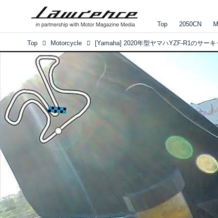
Top
2050CN
M
Top
Motorcycle