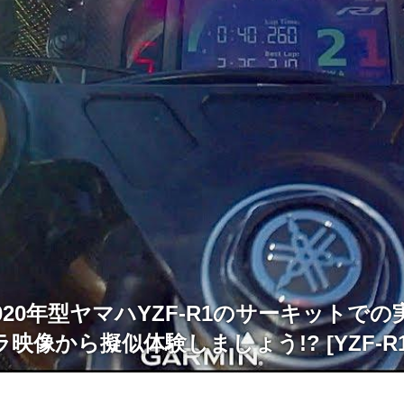
] 2020年型ヤマハYZF-R1のサーキット
映像から擬似体験しましょう!? [YZF-R1