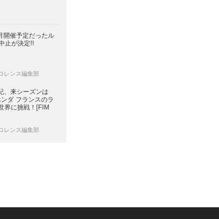
] 4月開催予定だったル
中止が決定!!
 ロレンス編集部
裕紀、来シーズンは
SR ホンダ フランスのラ
界に挑戦！[FIM
 ロレンス編集部