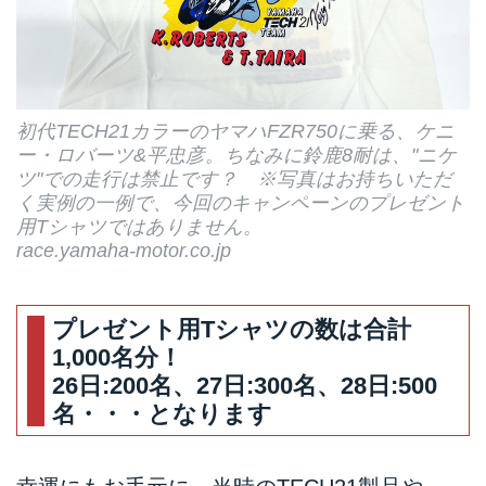
初代TECH21カラーのヤマハFZR750に乗る、ケニ
ー・ロバーツ&平忠彦。ちなみに鈴鹿8耐は、"ニケ
ツ"での走行は禁止です？ ※写真はお持ちいただ
く実例の一例で、今回のキャンペーンのプレゼント
用Tシャツではありません。
race.yamaha-motor.co.jp
プレゼント用Tシャツの数は合計
1,000名分！
26日:200名、27日:300名、28日:500
名・・・となります