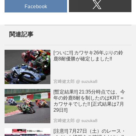
Facebook
関連記事
[ついに!!] カワサキ26年ぶりの鈴
鹿8耐優勝が確定しました!!
宮﨑健太郎
@ suzuka8
[暫定結果!!] 21:35分時点では、今
年の鈴鹿8耐を制したのはKRT＝
カワサキでした!! [正式結果は7月
29日!!]
宮﨑健太郎
@ suzuka8
[注意!!] 7月27日（土）のレース・