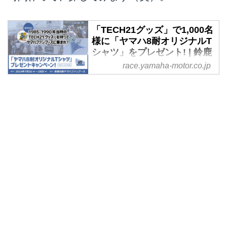
「TECH21グッズ」で1,000名
様に「ヤマハ8耐オリジナルT
シャツ」をプレゼント! | 鈴鹿
8耐スペシャルサイト | ヤマハ
race.yamaha-motor.co.jp
発動機株式会社
レースウィーク中の7月26(金)〜
28日(日)の3日間、鈴鹿8耐のヤマ
ハファンブースでヤマハファンの
皆さまに向けたプレゼントキャン
ペーンを実施します! その内容
は、あるミッションをクリアした
1,00......