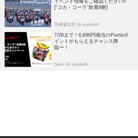
イベント情報をご確認ください!!
["コカ・コーラ"鈴鹿8耐]
宮﨑健太郎
@ suzuka8
7/28まで！6,696円相当のPontaポ
イントがもらえるチャンス降
臨〜！
Saori
@ suzuka8