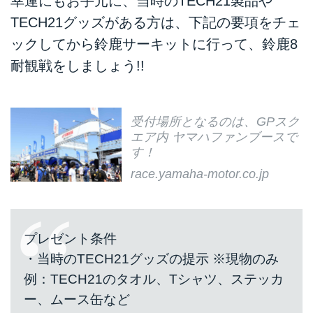
幸運にもお手元に、当時のTECH21製品や
TECH21グッズがある方は、下記の要項をチェ
ックしてから鈴鹿サーキットに行って、鈴鹿8
耐観戦をしましょう!!
受付場所となるのは、GPスク
エア内 ヤマハファンブースで
す！
race.yamaha-motor.co.jp
プレゼント条件
・当時のTECH21グッズの提示 ※現物のみ
例：TECH21のタオル、Tシャツ、ステッカ
ー、ムース缶など