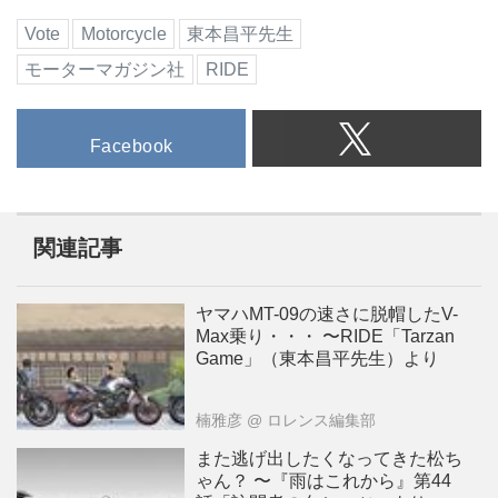
Vote
Motorcycle
東本昌平先生
モーターマガジン社
RIDE
Facebook
関連記事
ヤマハMT-09の速さに脱帽したV-
Max乗り・・・ 〜RIDE「Tarzan
Game」（東本昌平先生）より
楠雅彦
@ ロレンス編集部
また逃げ出したくなってきた松ち
ゃん？ 〜『雨はこれから』第44