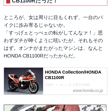
CB1100Rだった！
ところが、女は周りに目もくれず、一台のバ
イクに歩み寄るじゃないか。
「すっげェとっぺェの転がしてんなァ！」思
わずダチが呻くように呟いたが、それもその
はず。オンナがまたがったマシンは、なんと
HONDA CB1100Rだったからだ。
HONDA Collection/HONDA
CB1100R
1981 ／ ホンダ CB1100R
www.honda.co.jp
RS1000の技術を投入した限定生
産市販スーパースポーツ。レース
対応の高出力エンジン、車体、足
回りなどを手組み生産。世界各地