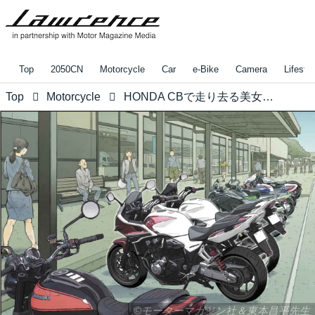
Top
2050CN
Motorcycle
Car
e-Bike
Camera
Lifestyl
Top
Motorcycle
HONDA CBで走り去る美女、HONDA CBで追う男 〜RIDE「THE VANITY FAIR」（東本昌平先生）より
©️モーターマガジン社＆東本昌平先生