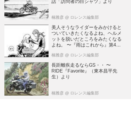
話「訪問者の白シャツ」より
楠雅彦
@ ロレンス編集部
美人そうなライダーをみかけると
ついていきたくなるよね、ヘルメ
ットを脱いだところをみたくなる
よね。 〜『雨はこれから』第43
話「花ムスメひらひら」より -
楠雅彦
@ ロレンス編集部
長距離疾走るならGS・・ 〜
RIDE『Favorite』（東本昌平先
生）より
楠雅彦
@ ロレンス編集部