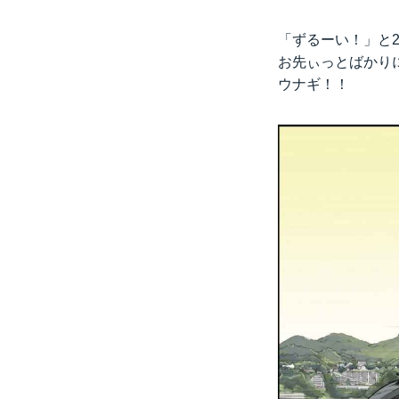
「ずるーい！」と
お先ぃっとばかり
ウナギ！！