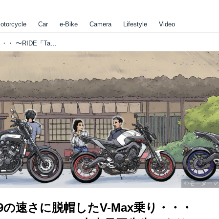
otorcycle
Car
e-Bike
Camera
Lifestyle
Video
ヤマハMT-09の速さに脱帽したV-Max乗り・・・ 〜RIDE「Tarzan Game」（東本昌平先生）より
©モーターマ
09の速さに脱帽したV-Max乗り・・・