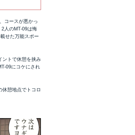
が、コースが悪かっ
人のMT-09は悔
に載せた万能スポー
イントで休憩を挟み
-09にコケにされ
の休憩地点でトコロ