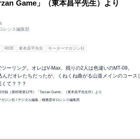
arzan Game」（東本昌平先生）より
4
ロレンス編集部
RIDE
東本昌平先生
モーターマガジン社
でツーリング。オレはV-Max、残りの2人は色違いのMT-09。
込んだオレたちだったが、くねくね曲がる山道メインのコースじゃ
が悪くて？？？
付録（第85巻第12号）「Tarzan Game」（東本昌平先生作）より
ガジン社 / デジタル編集：楠雅彦＠ロレンス編集部