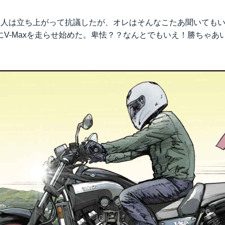
2人は立ち上がって抗議したが、オレはそんなこたあ聞いても
にV-Maxを走らせ始めた。卑怯？？なんとでもいえ！勝ちゃあ