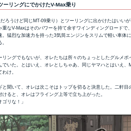
台とツーリングにでかけたV-Max乗り
だろうけど同じMT-09乗り）とツーリングに出かけたはいい
重なV-Maxはそのパワーを持て余すワインディングロードで、2
速。猛烈な加速力を持った3気筒エンジンをスリムで軽い車体
る。
ーリングでもないが、オレたちは所々のちょっとしたグルメポ
んでいた。とはいえ、オレとしちゃあ、同じヤマハとはいえ、MT
てわけ。
ギと聞いて、オレは次こそはトップを切ると決意した。二軒目
付けると、オレはフライング上等で立ち上がった。
オゴリな！」