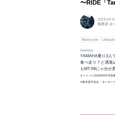
〜RIDE「T
2019-07-0
楠雅彦
@
Motorcycle
Lifestyle
YAMAHA乗り3人
食べ走り？と洒落
もMT-09にゃ分
オートバイ2019年8月号別冊
©東本昌平先生・モーターマ