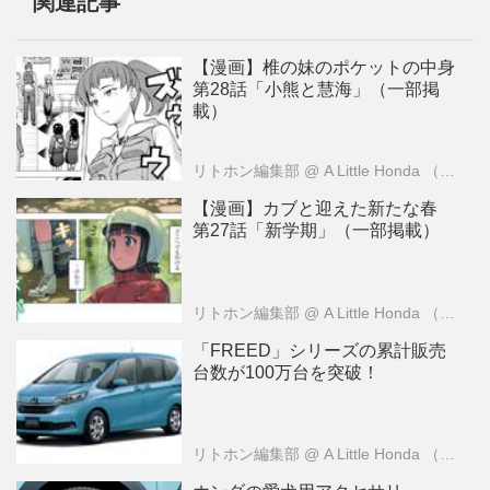
関連記事
【漫画】椎の妹のポケットの中身
第28話「小熊と慧海」（一部掲
載）
リトホン編集部
@ A Little Honda （ア・リトル・ホンダ）編集部
【漫画】カブと迎えた新たな春
第27話「新学期」（一部掲載）
リトホン編集部
@ A Little Honda （ア・リトル・ホンダ）編集部
「FREED」シリーズの累計販売
台数が100万台を突破！
リトホン編集部
@ A Little Honda （ア・リトル・ホンダ）編集部