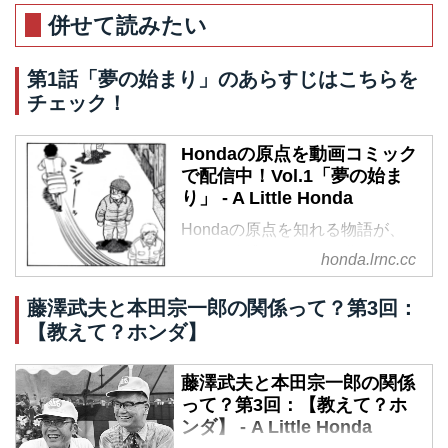
併せて読みたい
第1話「夢の始まり」のあらすじはこちらを
チェック！
Hondaの原点を動画コミック
で配信中！Vol.1「夢の始ま
り」 - A Little Honda
Hondaの原点を知れる物語が、
Honda公式サイトにて動画コミッ
honda.lrnc.cc
クで配信されている。全6話から
なる物語を観れば、創業者「本田
藤澤武夫と本田宗一郎の関係って？第3回：
宗一郎」の情熱に心を打たれるこ
【教えて？ホンダ】
と間違いなし。こちらで登場人物
と第1話「夢の始まり」をご紹介
藤澤武夫と本田宗一郎の関係
する。
って？第3回：【教えて？ホ
ンダ】 - A Little Honda