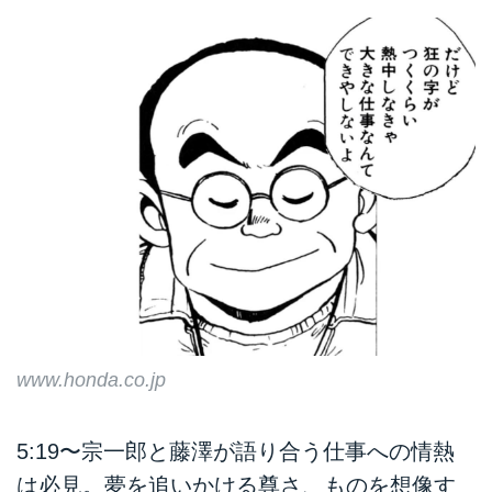
www.honda.co.jp
5:19〜宗一郎と藤澤が語り合う仕事への情熱
は必見。夢を追いかける尊さ、ものを想像す