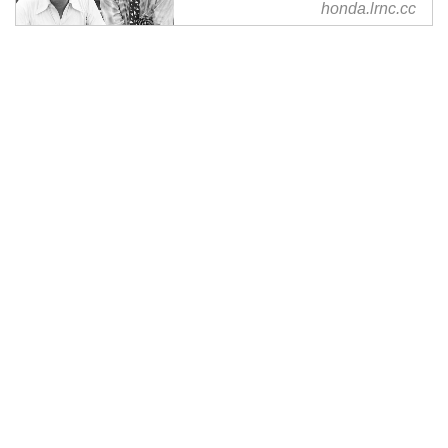
honda.lrnc.cc
みなさんこんにちは。【教えて？
ホンダ】コーナーも今回で3回目
となります。ホンダについて、少
しずつ知ることができています
か？さて、本日も新たにホンダの
知識を増やしていきましょう。