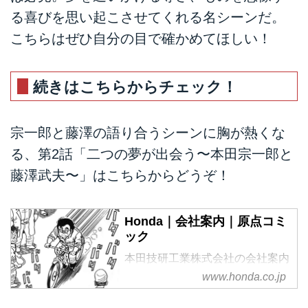
る喜びを思い起こさせてくれる名シーンだ。
こちらはぜひ自分の目で確かめてほしい！
続きはこちらからチェック！
宗一郎と藤澤の語り合うシーンに胸が熱くな
る、第2話「二つの夢が出会う〜本田宗一郎と
藤澤武夫〜」はこちらからどうぞ！
Honda｜会社案内｜原点コミ
ック
本田技研工業株式会社の会社案内
です。Hondaの企業理念、会社概
www.honda.co.jp
要、事業内容、および様々な取り
組みについてご案内します。