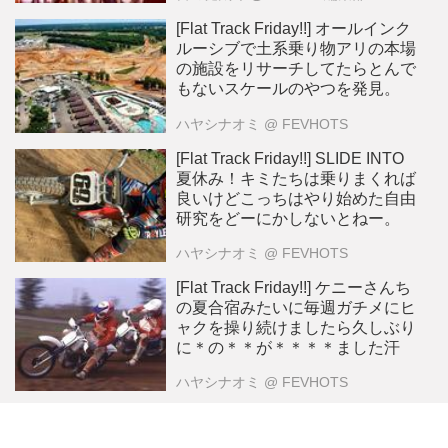
[Flat Track Friday!!] オールインク
ルーシブで土系乗り物アリの本場
の施設をリサーチしてたらとんで
もないスケールのやつを発見。
ハヤシナオミ
@ FEVHOTS
[Flat Track Friday!!] SLIDE INTO
夏休み！キミたちは乗りまくれば
良いけどこっちはやり始めた自由
研究をどーにかしないとねー。
ハヤシナオミ
@ FEVHOTS
[Flat Track Friday!!] ケニーさんち
の夏合宿みたいに毎週ガチメにヒ
ャクを操り続けましたら久しぶり
に＊の＊＊が＊＊＊＊ました汗
ハヤシナオミ
@ FEVHOTS