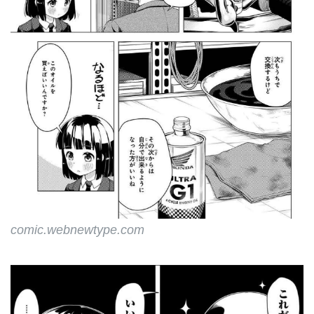
comic.webnewtype.com