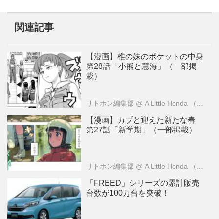
関連記事
【漫画】椎の妹のポケットの中身
第28話「小熊と慧海」（一部掲
載）
リトホン編集部
@ A Little Honda （ア・リトル・ホンダ）編集部
【漫画】カブと迎えた新たな春
第27話「新学期」（一部掲載）
リトホン編集部
@ A Little Honda （ア・リトル・ホンダ）編集部
「FREED」シリーズの累計販売
台数が100万台を突破！