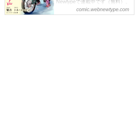
Newtypeで連載中です（無料）。
――ホンダ・スーパーカブ全世界
comic.webnewtype.com
総生産、１億台突破記念作品！
ホンダ・スーパーカブ全世界総生
産、１億台突破記念作品！ 山梨
の高校に通う女の子、小熊。両親
も友達も趣味もない、何もない
日々を送る彼女は、ある日。中古
のスーパーカブを手に入れる。そ
れは小熊の世界を輝かせる小さく
て大きな変化だった。ひとりぼっ
ちの女の子と世界で最も優れたバ
イクが紡ぐ、日常と友情の物語が
始まる――。