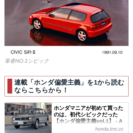
筆者NO.1シビック
連載「ホンダ偏愛主義」を1から読む
ならこちらから！
ホンダマニアが初めて買った
のは、初代シビックだった
【ホンダ偏愛主義vol.1】 - A
Little Honda
honda.lrnc.cc