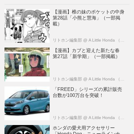
【漫画】椎の妹のポケットの中身
第28話「小熊と慧海」（一部掲
載）
リトホン編集部
@ A Little Honda （ア・リトル・ホンダ）編集部
【漫画】カブと迎えた新たな春
第27話「新学期」（一部掲載）
リトホン編集部
@ A Little Honda （ア・リトル・ホンダ）編集部
「FREED」シリーズの累計販売
台数が100万台を突破！
リトホン編集部
@ A Little Honda （ア・リトル・ホンダ）編集部
ホンダの愛犬用アクセサリー
「Honda Dog」ニューラインナ