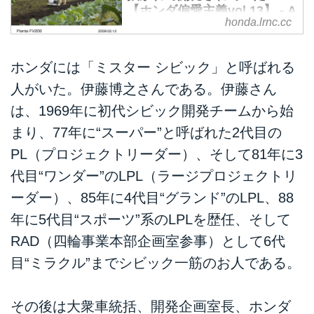
【ホンダ偏愛主義vol.13】 - A
honda.lrnc.cc
Little Honda
連載『ホンダ偏愛主義』。自他共
に認めるホンダマニア・元Motor
ホンダには「ミスター シビック」と呼ばれる
Magazine誌編集部員でフリーラ
人がいた。伊藤博之さんである。伊藤さん
ンスライターの河原良雄氏が、ホ
は、1969年に初代シビック開発チームから始
ンダを愛するようになった理由
を、自身の経験を元に紐解きま
まり、77年に“スーパー”と呼ばれた2代目の
す。第13回は、「耕うん機のピア
PL（プロジェクトリーダー）、そして81年に3
ンタ」。（デジタル編集：A Little
代目“ワンダー”のLPL（ラージプロジェクトリ
Honda編集部）
ーダー）、85年に4代目“グランド”のLPL、88
年に5代目“スポーツ”系のLPLを歴任、そして
RAD（四輪事業本部企画室参事）として6代
目“ミラクル”までシビック一筋のお人である。
その後は大衆車統括、開発企画室長、ホンダ