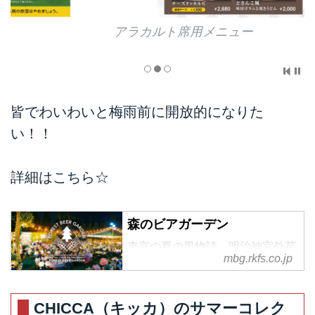
アラカルト席用メニュー
皆でわいわいと梅雨前に開放的になりた
い！！
詳細はこちら☆
森のビアガーデン
東京の夏の風物詩、明治神宮外苑
mbg.rkfs.co.jp
「森のビアガーデン」のサイト。
都会の森の中で生ビールや
BBQ（バーベキュー）が楽しめる
CHICCA（キッカ）のサマーコレク
ビアガーデン。食べ放題プランが