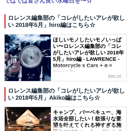
ではでは皆さん良い水曜日を〜☆
ロレンス編集部の「コレがしたいアレが欲し
い 2018年5月」hiro編はこちら☆
ほしいモノしたいモノいっぱ
い〜ロレンス編集部の「コレ
がしたいアレが欲しい 2018年
5月」hiro編 - LAWRENCE -
Motorcycle x Cars + α =
Your Life.
lrnc.cc
はやいもので、2018年ももう5
月。日差しもだいぶ強くなってき
ロレンス編集部の「コレがしたいアレが欲し
ていて湿潤多湿、という聞いただ
い 2018年5月」Akiko編はこちら☆
けで蒸し蒸しする言葉も目にする
ようになって。 そんな季節だか
キャンプ、バーベキュー、海
ら欲しいもの、したいこと、たっ
水浴全部したい！欲張りな要
くさん考えましょう、物欲万歳、
望を叶えてくれる神すぎる施
ロレンス編集部の面々をハマらせ