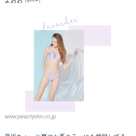
（やべー）
www.peachjohn.co.jp