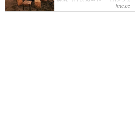
設みつけちゃった。 ロレンス
ちゃったモノ・コトをご紹介しま
lrnc.cc
編集部の「コレがしたいアレ
す。
が欲しい 2018年5月」Akiko
編 - LAWRENCE -
Motorcycle x Cars + α =
Your Life.
みなさん、ゴールデンウィークが
終わって気が抜けていませんか？
楽しい季節はこれからですよ？5
月にロレンス編集部のやりたいモ
ノ・コトをご紹介！