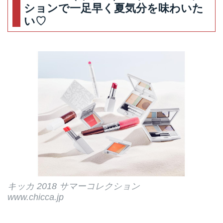
ションで一足早く夏気分を味わいた
お得！WEB予約もございます。
い♡
キッカ 2018 サマーコレクション
www.chicca.jp