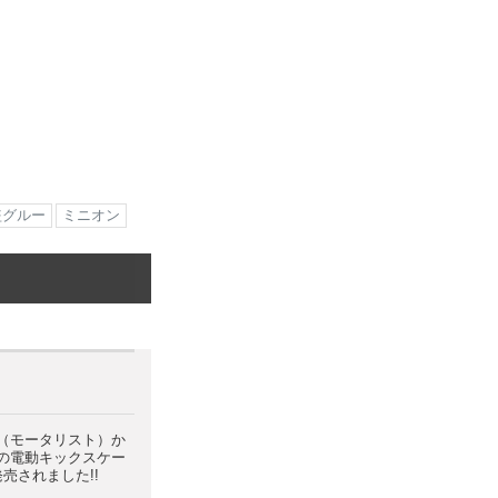
盗グルー
ミニオン
TS（モータリスト）か
の電動キックスケー
売されました!!