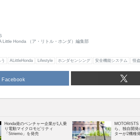
6
A Little Honda （ア・リトル・ホンダ）編集部
ろう
ALittleHonda
Lifestyle
ホンダセンシング
安全機能システム
怪
Facebook
Honda発のベンチャー企業が1人乗
MOTORIS
り電動マイクロモビリティ
ら、独自開発
「Striemo」を発売
ターが2機種発