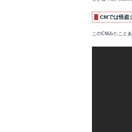
CMでは怪盗
このCMみたこと