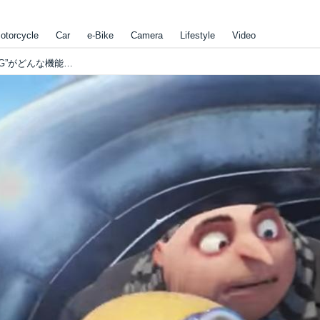
otorcycle
Car
e-Bike
Camera
Lifestyle
Video
怪盗グルーのミニオンCMで“HONDA SENSING”がどんな機能かよくわかる！ゴールデンウィークも安全運転を心がけましょう。