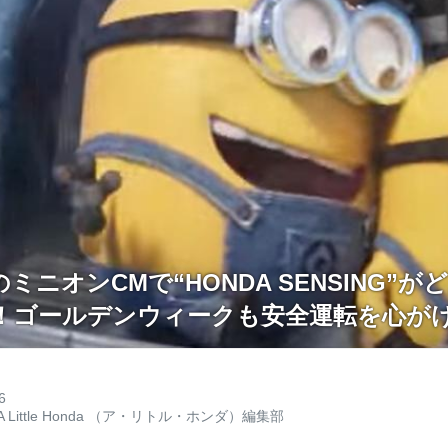
ミニオンCMで“HONDA SENSING”
！ゴールデンウィークも安全運転を心が
6
A Little Honda （ア・リトル・ホンダ）編集部