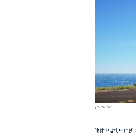
youtu.be
連休中は街中に多