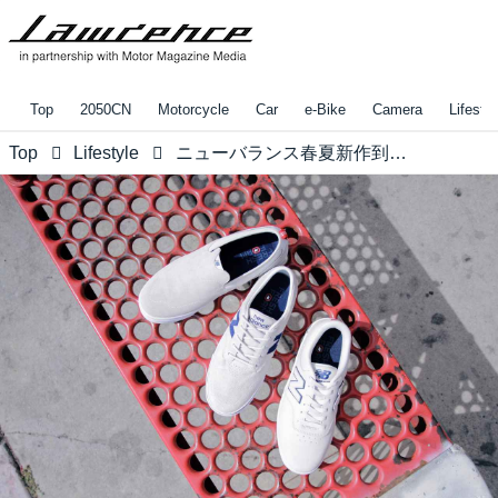
Top
2050CN
Motorcycle
Car
e-Bike
Camera
Lifestyl
Top
Lifestyle
ニューバランス春夏新作到着。男のおしゃれは素材で差をつけろ！