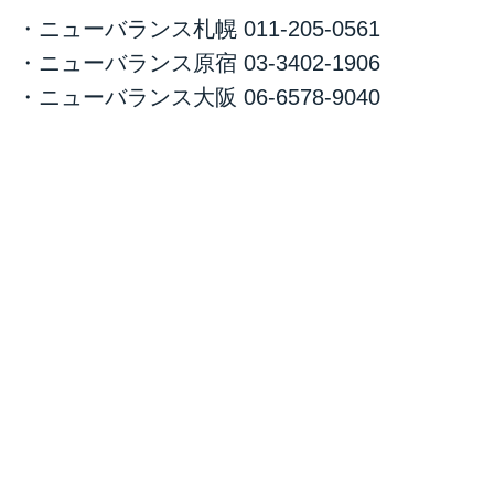
【公式】オンラインストア
・ニューバランス札幌 011-205-0561
ニューバランス公式オンラインス
・ニューバランス原宿 03-3402-1906
トアは【5,400円(税込み)以上の購
入で送料無料／商品到着後7日以
・ニューバランス大阪 06-6578-9040
内返品可能】人気のスニーカー、
公式でしか手に入らない限定品、
街でもオシャレなウェア・バッグ
はもちろん、スポーツシューズ・
ウェアなど、公式だからこその国
内NB商品最大級のラインナッ
プ！
ギフトラッピングも無料で承って
いますので大切な方へのプレゼン
トにもオススメです。 また、無
料会員登録でMy NB会員になる
と、お得なポイントサービスや会
員限定キャンペーンをお楽しみ頂
けます。