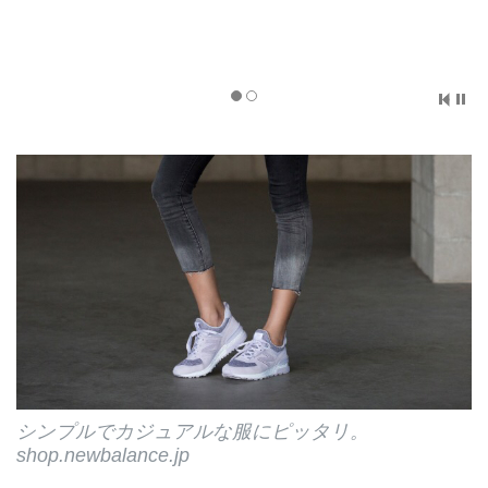
12,000円＋(税)
商品コード：WS574GRS
shop.newbalance.jp
シンプルでカジュアルな服にピッタリ。
shop.newbalance.jp