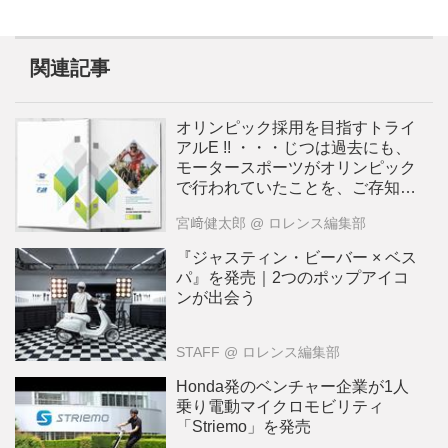
関連記事
オリンピック採用を目指すトライ
アルE !! ・・・じつは過去にも、
モータースポーツがオリンピック
で行われていたことを、ご存知で
しょうか!?
宮﨑健太郎
@ ロレンス編集部
『ジャスティン・ビーバー × ベス
パ』を発売｜2つのポップアイコ
ンが出会う
STAFF
@ ロレンス編集部
Honda発のベンチャー企業が1人
乗り電動マイクロモビリティ
「Striemo」を発売