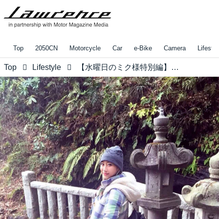
Top
2050CN
Motorcycle
Car
e-Bike
Camera
Lifestyl
Top
Lifestyle
【水曜日のミク様特別編】〜ロレンス編集部の「コレがしたいアレが欲しいオータム in 2017」