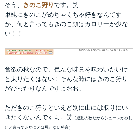
そう、
きのこ狩り
です。笑
単純にきのこがめちゃくちゃ好きなんです
が、何と言ってもきのこ類はカロリーが少な
い！！
www.eiyoukeisan.com
きのこのカロリー グラムの
わかる写真館 | 簡単！栄養
andカロリー計算
食欲の秋なので、色んな味覚を味わいたいけ
一般の人が簡単に使える、カロリ
ど太りたくはない！そんな時にはきのこ狩り
ーと栄養を計算するサイト。カロ
がぴったりなんですよおお。
リーと栄養をコントロールする事
で、健康的なダイエット、生活習
慣病予防に役立ちます。
ただきのこ狩りといえど別に山には取りにい
ユーザー登録で、食事履歴の保存
きたくないんですよ。笑
（運動の秋だからシューズが欲し
ができます。
いと言ってたやつとは思えない発言）