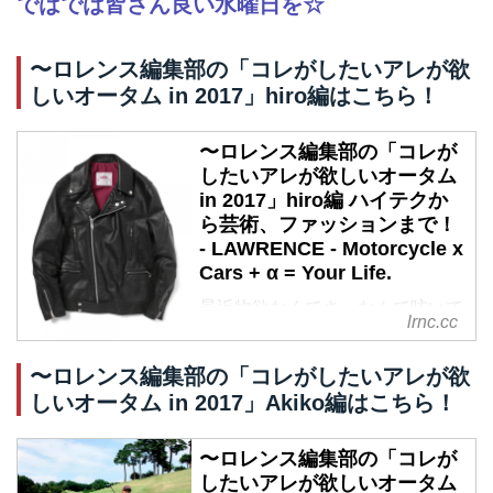
ではでは皆さん良い水曜日を☆
〜ロレンス編集部の「コレがしたいアレが欲
しいオータム in 2017」hiro編はこちら！
〜ロレンス編集部の「コレが
したいアレが欲しいオータム
in 2017」hiro編 ハイテクか
ら芸術、ファッションまで！
- LAWRENCE - Motorcycle x
Cars + α = Your Life.
最近物欲なくてさ、なんて呟いて
lrnc.cc
なんかいませんか？最近出不精で
何もやる気にならない、なんてぼ
〜ロレンス編集部の「コレがしたいアレが欲
やいてなんかいませんか？ 何か
しいオータム in 2017」Akiko編はこちら！
にハマって夢中になってこそ、人
間。何かにヤバイくらい酔ってこ
〜ロレンス編集部の「コレが
そ、人生。 僕たちの心をガッチ
したいアレが欲しいオータム
リ掴み、どっぷりハマってしまう