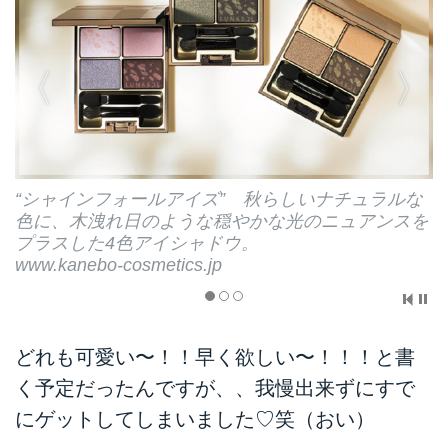
“シャインフォールライトアイズ” 木洩れ日の穏や
かな光と影の美しさを表現した2色セットの限定ア
イシャドウ。
www.kanebo-cosmetics.jp
どれも可愛い〜！！早く欲しい〜！！！と書
く予定だったんですが、、我慢出来ずにすで
にゲットしてしまいました♡笑（おい）