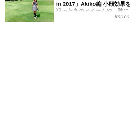
in 2017」Akiko編 小顔効果を
魅力を持ったモノ・コト・ヒト。
狙ったあのアイテムや、秋に
ないなんて言わせませんよ！ 食
lrnc.cc
ぴったりなあのスポーツ。 -
欲の秋、芸術の秋、なんでも美味
LAWRENCE - Motorcycle x
しく楽しい秋、ロレンス編集部の
Cars + α = Your Life.
面々をハマらせちゃったのは、い
ったいなに？？
最近物欲なくてさ、なんて呟いて
なんかいませんか？最近出不精で
何もやる気にならない、なんてぼ
やいてなんかいませんか？ 何か
にハマって夢中になってこそ、人
間。何かにヤバイくらい酔ってこ
そ、人生。 食欲の秋、芸術の
秋、なんでも美味しく楽しい秋、
ロレンス編集部の面々をハマらせ
ちゃったのは、いったいなに？？