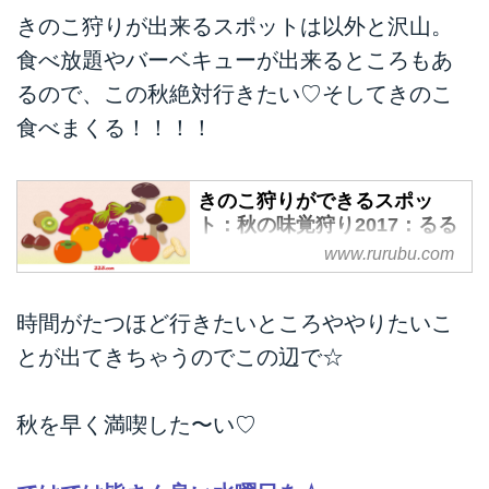
きのこ狩りが出来るスポットは以外と沢山。
食べ放題やバーベキューが出来るところもあ
るので、この秋絶対行きたい♡そしてきのこ
食べまくる！！！！
きのこ狩りができるスポッ
ト：秋の味覚狩り2017：るる
ぶcom
www.rurubu.com
「きのこ狩り」ができる、おすす
めの秋の味覚狩りスポットはコ
時間がたつほど行きたいところややりたいこ
コ！ 都道府県や、食べ放題あ
とが出てきちゃうのでこの辺で☆
り、味覚3種以上、雨でもOK、最
寄駅から送迎あり、駅から徒歩10
分以内などの特徴から行きたい農
秋を早く満喫した〜い♡
園を絞り込んで探そう。