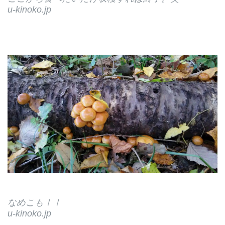
u-kinoko.jp
なめこも！！
u-kinoko.jp