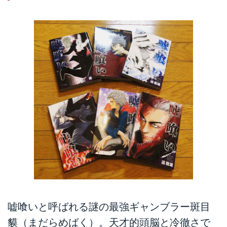
嘘喰いと呼ばれる謎の最強ギャンブラー斑目
貘（まだらめばく）。天才的頭脳と冷徹さで