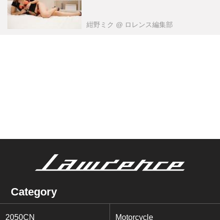
紺野ミク
@ ロレンス編集部
Category
2050CN
Motorcycle