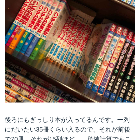
後ろにもぎっしり本が入ってるんです。一列
にだいたい35冊くらい入るので、それが前後
で70冊。それが15列ほど。。単純計算でもこ