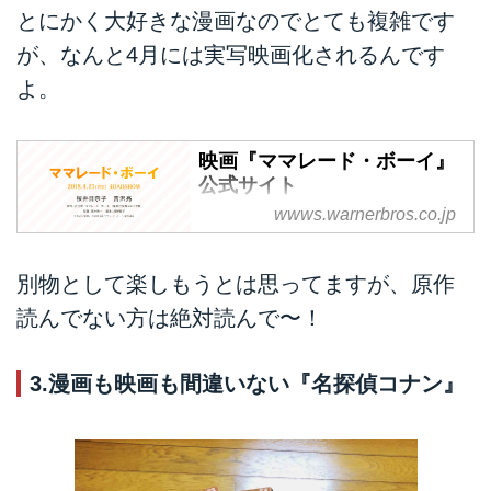
とにかく大好きな漫画なのでとても複雑です
が、なんと4月には実写映画化されるんです
よ。
映画『ママレード・ボーイ』
公式サイト
wwws.warnerbros.co.jp
シリーズ累計1,000万部のカリス
マ人気コミックがついに実写映画
化！2018.4.27(FRI) ロードショー
別物として楽しもうとは思ってますが、原作
読んでない方は絶対読んで〜！
3.漫画も映画も間違いない『名探偵コナン』