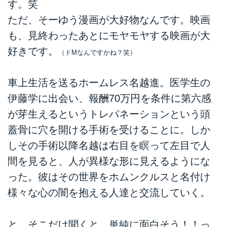
す。笑
ただ、そーゆう漫画が大好物なんです。映画
も、見終わったあとにモヤモヤする映画が大
好きです。
（ドMなんですかね？笑）
車上生活を送るホームレス名越進。医学生の
伊藤学に出会い、報酬70万円を条件に第六感
が芽生えるというトレパネーションという頭
蓋骨に穴を開ける手術を受けることに。しか
しその手術以降名越は右目を瞑って左目で人
間を見ると、人が異様な形に見えるようにな
った。彼はその世界をホムンクルスと名付け
様々な心の闇を抱える人達と交流していく。
と、そこだけ聞くと、単純に面白そう！！っ