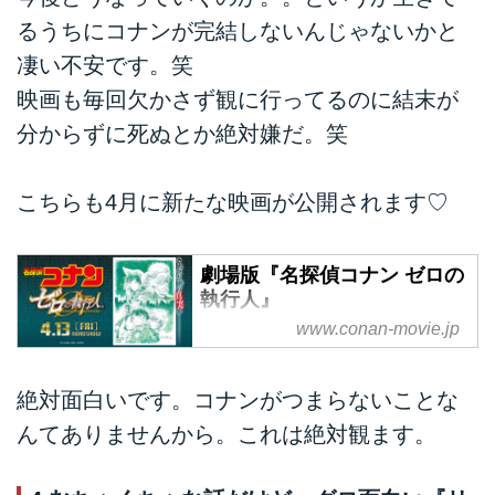
るうちにコナンが完結しないんじゃないかと
凄い不安です。笑
映画も毎回欠かさず観に行ってるのに結末が
分からずに死ぬとか絶対嫌だ。笑
こちらも4月に新たな映画が公開されます♡
劇場版『名探偵コナン ゼロの
執行人』
www.conan-movie.jp
「それが、お前の真実か―」劇場
版第22弾『名探偵コナン ゼロの
執行人』、2018年4月13日(金)公
絶対面白いです。コナンがつまらないことな
開。
んてありませんから。これは絶対観ます。