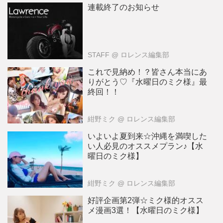
連載終了のお知らせ
STAFF
@ ロレンス編集部
これで見納め！？皆さん本当にあ
りがとう♡『水曜日のミク様』最
終回！！
紺野ミク
@ ロレンス編集部
いよいよ夏到来☆沖縄を満喫した
い人必見のオススメプラン♪【水
曜日のミク様】
紺野ミク
@ ロレンス編集部
好評企画第2弾☆ミク様的オスス
メ漫画3選！【水曜日のミク様】