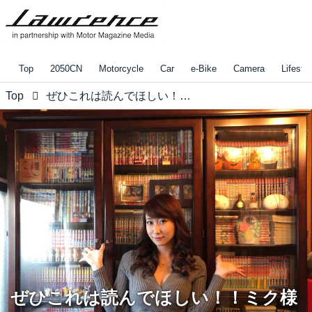
Top
2050CN
Motorcycle
Car
e-Bike
Camera
Lifestyl
Top
ぜひこれは読んでほしい！！ミク様オススメの漫画5選を紹介☆【水曜日のミク様】
ぜひこれは読んでほしい！！ミク様