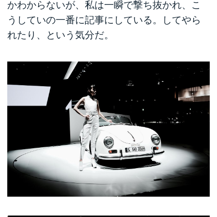
璧に再現し、現代の安全基準をパ
かわからないが、私は一瞬で撃ち抜かれ、こ
スできる信頼性を与えたレプリカ
うしていの一番に記事にしている。してやら
マシンを作り続けている、面白い
れたり、という気分だ。
企業である。
左はポルシェ356ロードスター、
右はポルシェ356スピードスター
のレ...