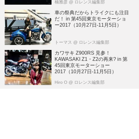
楠雅彦
@ ロレンス編集部
2017（10月27日-11月5日）
車の祭典だからトライクにも注目
だ！ in 第45回東京モーターショ
ー2017（10月27日-11月5日）
トーマス
@ ロレンス編集部
カワサキ Z900RS 見参！
KAWASAKI Z1・Z2の再来? in 第
45回東京モーターショー
2017（10月27日-11月5日）
Hiro O
@ ロレンス編集部