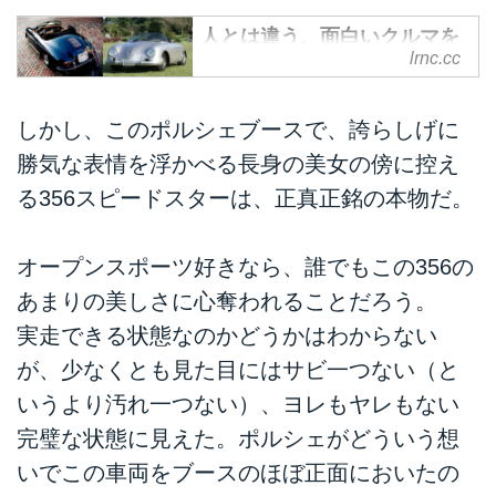
人とは違う、面白いクルマを
lrnc.cc
探しているのなら、
INTERMECCANICAのポルシ
ェ356レプリカを考慮に入れ
しかし、このポルシェブースで、誇らしげに
てみませんか。 -
LAWRENCE - Motorcycle x
勝気な表情を浮かべる長身の美女の傍に控え
Cars + α = Your Life.
る356スピードスターは、正真正銘の本物だ。
ロレンスで記事を書くのは、これ
が最初である。私（楠）は今後、
オープンスポーツ好きなら、誰でもこの356の
クルマに関する記事や、男女の
様々な関係の有り様をコラムにし
あまりの美しさに心奪われることだろう。
ていくことになる。以後、お見知
実走できる状態なのかどうかはわからない
り置きをお願いします。
が、少なくとも見た目にはサビ一つない（と
さて、今回私が紹介するのは、
INETERMECCANICAというカナ
いうより汚れ一つない）、ヨレもヤレもない
ダ企業だ。
完璧な状態に見えた。ポルシェがどういう想
最初のポルシェブランド、1950-
いでこの車両をブースのほぼ正面においたの
60年代の名車 ポルシェ356 を完