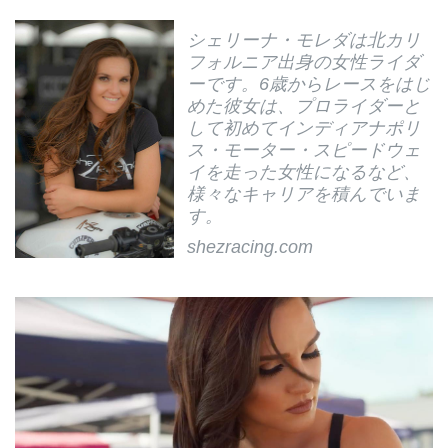
シェリーナ・モレダは北カリ
フォルニア出身の女性ライダ
ーです。6歳からレースをはじ
めた彼女は、プロライダーと
して初めてインディアナポリ
ス・モーター・スピードウェ
イを走った女性になるなど、
様々なキャリアを積んでいま
す。
shezracing.com