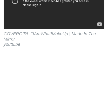
COVERGIRL #IAmWhatIMakeUp | Made In The
Mirror
youtu.be