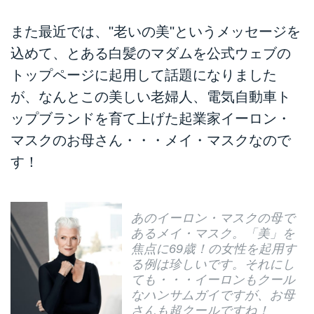
また最近では、"老いの美"というメッセージを
込めて、とある白髪のマダムを公式ウェブの
トップページに起用して話題になりました
が、なんとこの美しい老婦人、電気自動車ト
ップブランドを育て上げた起業家イーロン・
マスクのお母さん・・・メイ・マスクなので
す！
あのイーロン・マスクの母で
あるメイ・マスク。「美」を
焦点に69歳！の女性を起用す
る例は珍しいです。それにし
ても・・・イーロンもクール
なハンサムガイですが、お母
さんも超クールですね！