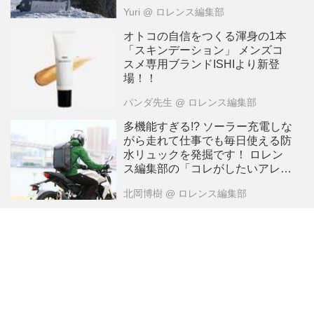
Yuri
@ ロレンス編集部
オトコの自信をつくる渾身の1本
「スキンデーション」 メンズコ
スメ専用ブランドISHIより新登
場！！
パンダ先生
@ ロレンス編集部
多機能すぎる!? ソーラー充電しな
がら走れて仕事でも毎日使える防
水リュックを発掘です！ ロレン
ス編集部の「コレがしたいアレが
欲しい 2019年7月」〜キタオカ編
北岡博樹
@ ロレンス編集部