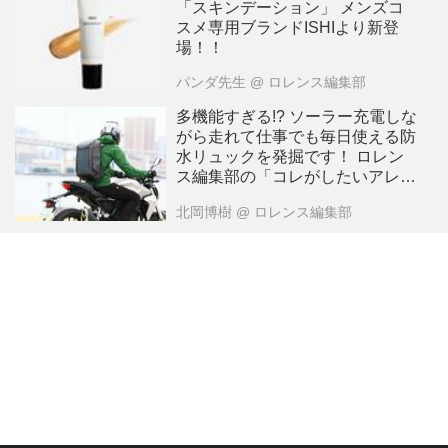
「スキンデーション」 メンズコ
スメ専用ブランドISHIより新登
場！！
パンダ先生
@ ロレンス編集部
多機能すぎる!? ソーラー充電しな
がら走れて仕事でも毎日使える防
水リュックを発掘です！ ロレン
ス編集部の「コレがしたいアレが
欲しい 2019年7月」〜キタオカ編
北岡博樹
@ ロレンス編集部