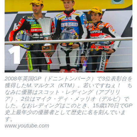
2008年英国GP（ドニントンパーク）で3位表彰台を
獲得したM.マルケス（KTM）。若いですねぇ！ ち
なみに優勝はスコット・レディング（アプリリ
ア）、2位はマイク・ディ・メッリオ（デルビ）で
した。なおレディングはこのとき、15歳170日でGP
史上最年少の優勝者として歴史に名を刻んでいま
す。
www.youtube.com