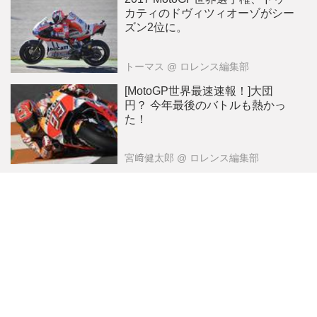
カティのドヴィツィオーゾがシー
ズン2位に。
トーマス
@ ロレンス編集部
[MotoGP世界最速速報！]大団
円？ 今年最後のバトルも熱かっ
た！
宮﨑健太郎
@ ロレンス編集部