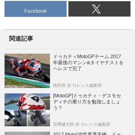
Facebook
関連記事
ドゥカティMotoGPチーム 2017
年最後のマシン&タイヤテストを
ヘレスで完了
南田哲
@ ロレンス編集部
[MotoGP]ドゥカティ・デスモセ
ディチの乗り方を勉強しましょ
う？
宮﨑健太郎
@ ロレンス編集部
2017 MotoGP世界選手権、ドゥ