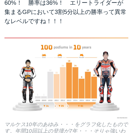
60%！ 勝率は36%！ エリートライダーが
集まるGPにおいて3割5分以上の勝率って異常
なレベルですね！！！
マルケス10年のあゆみ・・・をグラフ化したもので
す。年間10回以上の登壇が7年・・・そりゃ強いわ