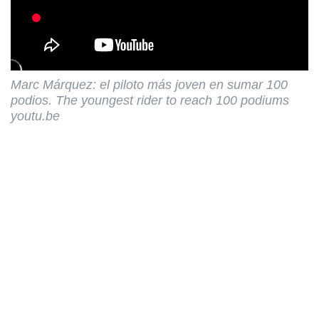
Marc Márquez: el piloto más joven en sumar 100
podios. The youngest rider to reach 100 podiums
youtu.be