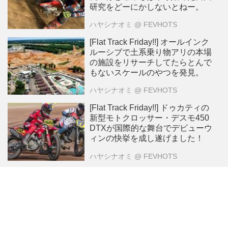
研究をどーにかしないとねー。
ハヤシナオミ
@ FEVHOTS
[Flat Track Friday!!] オールインク
ルーシブで土系乗り物アリの本場
の施設をリサーチしてたらとんで
もないスケールのやつを発見。
ハヤシナオミ
@ FEVHOTS
[Flat Track Friday!!] ドゥカティの
新型モトクロッサー・デスモ450
DTXが国際的な舞台でデビューウ
ィンの快挙を成し遂げました！
ハヤシナオミ
@ FEVHOTS