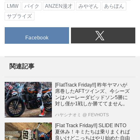
LMW
バイク
ANZEN漫才
みやぞん
あらぽん
サプライズ
Facebook
関連記事
[FlatTrack Friday!!] 昨年ヤマハが
席巻したAFTツインズ、今シーズ
ンはハーレーダビッドソン5勝に
対し僅か1戦しか勝ててません。
ハヤシナオミ
@ FEVHOTS
[Flat Track Friday!!] SLIDE INTO
夏休み！キミたちは乗りまくれば
良いけどこっちはやり始めた自由