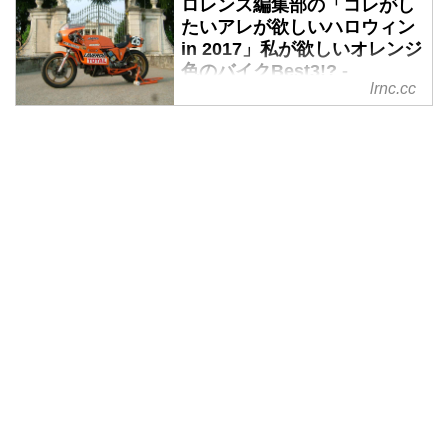
ロレンス編集部の「コレがし
ロウィンの季節がやってまいりま
たいアレが欲しいハロウィン
した。物欲をみなぎらせて、今年
in 2017」私が欲しいオレンジ
もパリピ魂全開で楽しみたいもの
色のバイクBest3!? -
ですねえ。今年はどんなふうに楽
lrnc.cc
LAWRENCE - Motorcycle x
しんじゃいます？
Cars + α = Your Life.
みなさん、ハロウィーンの季節で
すね。日本が導入した西洋のお祭
り？のなかでは、イマイチどう楽
しめばいいのか分かり辛いイベン
トですよね（苦笑）。とりあえず
どんちゃん騒ぎしておけ、みたい
な？ そういうノリ、嫌いではな
いです!?