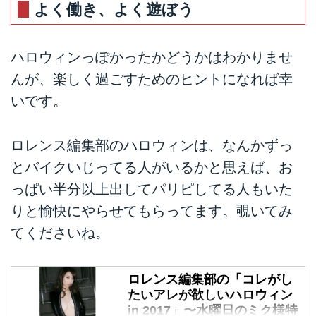
ちが、不吉な予感で故郷に帰る
よく働き、よく遊ぼう
と、懐かしい記憶を呼び覚ます暇
も無く、悪霊たちが襲い始める！
果たして、世界を救うことが出来
ハロウィンっぽかったかどうかはわかりませ
るのか!?最新情報、エピソード、
んが、楽しく過ごすためのヒントになれば幸
キャスト＆スタッフ、DVDリリー
いです。
ス情報など20世紀フォックス ホ
ーム エンターテイメントが提供
します。
ロレンス編集部のハロウィンは、なんかずっ
とバイクいじってる人がいるかと思えば、お
っぱい半分以上出してパリピしてる人もいた
りと愉快にやらせてもらってます。覗いてみ
てくださいね。
ロレンス編集部の「コレがし
たいアレが欲しいハロウィン
in 2017」〜水曜日のミク様特