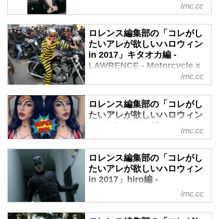
lrnc.cc
別編〜 - LAWRENCE -
Motorcycle x Cars + α =
Your Life.
ロレンス編集部の「コレがし
たいアレが欲しいハロウィン
散々ハロウィンについて色々書い
in 2017」キタオカ編 -
てきてますが、まだまだネタは尽
LAWRENCE - Motorcycle x
きません！笑 今年のハロウィン
Cars + α = Your Life.
lrnc.cc
はコレがしたい、アレが欲しい♡
欲望全開のハロウィンを過ごした
ハロウィンですか……秋の収穫祭
い！！
のことですよね。わたくし実家が
ロレンス編集部の「コレがし
たいアレが欲しいハロウィン
仏教でして、あまり縁のないイベ
in 2017」Akiko編 -
ントでございますが、何やら巷は
lrnc.cc
LAWRENCE - Motorcycle x
お祭り騒ぎの模様。さて、いちラ
Cars + α = Your Life.
イダーとして、いかに過ごしまし
ロレンス編集部の「コレがし
ょうかネェ。
年々盛り上がるハロウィン、今年
たいアレが欲しいハロウィン
はどんなふうに楽しんじゃいまし
in 2017」hiro編 -
ょう？編集長Hiro氏からのバトン
LAWRENCE - Motorcycle x
lrnc.cc
を受け継ぎ、今年私がハロウィン
Cars + α = Your Life.
にしたいことを集めてみました！
さてさて2017年10月。今年もハ