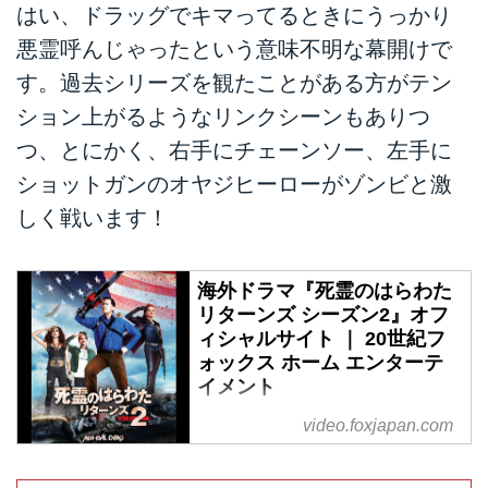
はい、ドラッグでキマってるときにうっかり
悪霊呼んじゃったという意味不明な幕開けで
す。過去シリーズを観たことがある方がテン
ション上がるようなリンクシーンもありつ
つ、とにかく、右手にチェーンソー、左手に
ショットガンのオヤジヒーローがゾンビと激
しく戦います！
海外ドラマ『死霊のはらわた
リターンズ シーズン2』オフ
ィシャルサイト ｜ 20世紀フ
ォックス ホーム エンターテ
イメント
サム・ライミ×ブルース・キャン
video.foxjapan.com
ベルで放つアクションホラー続
編！パーティー三昧のアッシュた