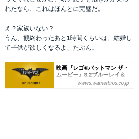
れたなら、これはほんとに完璧だ。
え？家族いない？
うん、観終わったあと1時間くらいは、結婚し
て子供が欲しくなるよ、たぶん。
映画『レゴ®バットマン ザ・
ムービー』8.2ブルーレイ＆
DVD発売 レンタル同時開
wwws.warnerbros.co.jp
始 7.5【先行】デジタルセル
配信
『LEGO® ムービー』から2年！
レゴが再び帰ってくる！新たなレ
ゴ・アドベンチャーの今度の主人
公はバットマン！