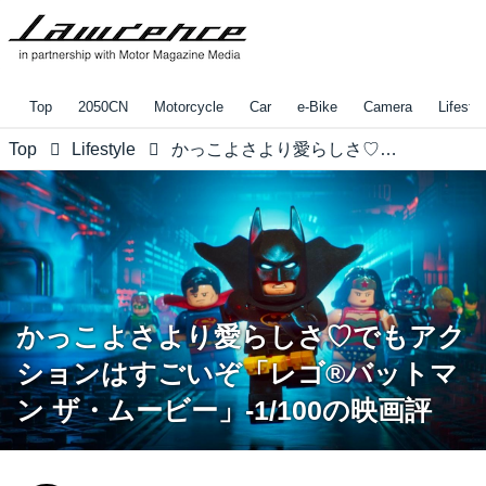
Top
2050CN
Motorcycle
Car
e-Bike
Camera
Lifestyl
Top
Lifestyle
かっこよさより愛らしさ♡でもアクションはすごいぞ「レゴ®バットマン ザ・ムービー」-1/100の映画評
かっこよさより愛らしさ♡でもアク
ションはすごいぞ「レゴ®バットマ
ン ザ・ムービー」-1/100の映画評