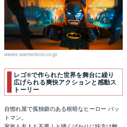
wwws.warnerbros.co.jp
レゴ®で作られた世界を舞台に繰り
広げられる爽快アクションと感動ス
トーリー
自惚れ屋で孤独癖のある根暗なヒーロー バッ
トマン。
家族も友人も不要！と嘯くばかりに味方は離