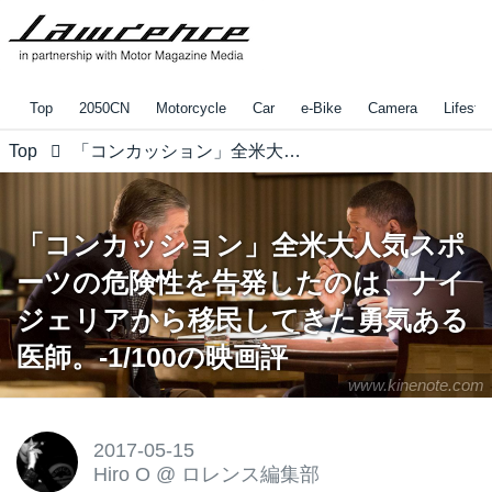
Top
2050CN
Motorcycle
Car
e-Bike
Camera
Lifestyl
Top
「コンカッション」全米大人気スポーツの危険性を告発したのは、ナイジェリアから移民してきた勇気ある医師。-1/100の映画評
「コンカッション」全米大人気スポ
ーツの危険性を告発したのは、ナイ
ジェリアから移民してきた勇気ある
医師。-1/100の映画評
www.kinenote.com
2017-05-15
Hiro O
@
ロレンス編集部