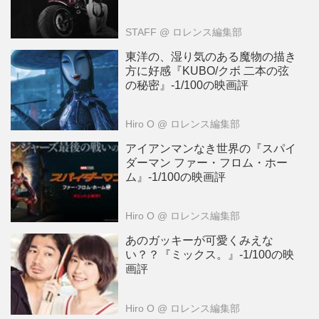
STAFF
@ ロレンス編集部
東洋の、湿り気のある魔物の描き
方に好感『KUBO/クボ 二本の弦
の秘密』-1/100の映画評
Hiro O
@ ロレンス編集部
アイアンマンなき世界の『スパイ
ダーマン ファー・フロム・ホー
ム』-1/100の映画評
Hiro O
@ ロレンス編集部
あのガッキーが可愛くみえな
い？？『ミックス。』-1/100の映
画評
Hiro O
@ ロレンス編集部