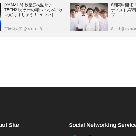
[YAMAHA] 秋葉原&品川で、
8耐同時開催
TECH21カラーの8耐マシンを"ガ
ティスト第3
ン見"しましょう！ [ヤマハ]
プ！
宮﨑健太郎
@ suzuka8
Saori
@ suzuk
ut Site
Social Networking Servic