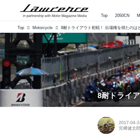
Top
2050CN
M
Top
Motorcycle
8耐トライアウト初戦！ 出場権を得たのは
8耐トライ
2017-04-2
宮﨑健太