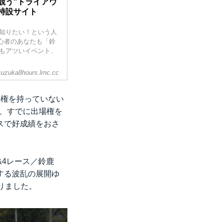
競う"トライアウ
 特設サイト
知りたい！という人
初心者のあなたも「鈴
もアツいイベント、
suzuka8hours.lrnc.cc
場権を持っていない
、すでに出場権を
スで好成績をおさ
&4レース／鈴鹿
する波乱の展開ゆ
りました。