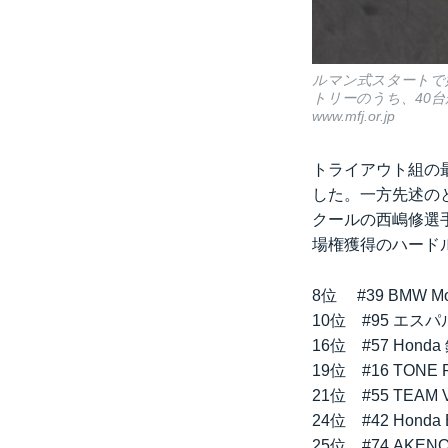
ルマン式スタートで始
トリーのうち、40
www.mfj.or.jp
トライアウト組の最上
した。一方先述の
クールの西嶋修選手
場権獲得のハード
8位 #39 BM
10位 #95 エス
16位 #57 Ho
19位 #16 TON
21位 #55 TE
24位 #42 Ho
25位 #74 AK