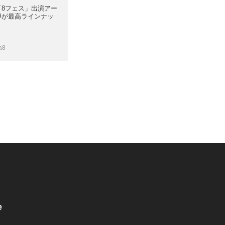
「8フェス」出演アー
弾が最高ラインナッ
a8
e