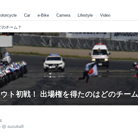
otorcycle
Car
e-Bike
Camera
Lifestyle
Video
どのチーム？
アウト初戦！ 出場権を得たのはどのチー
4
郎
@
suzuka8