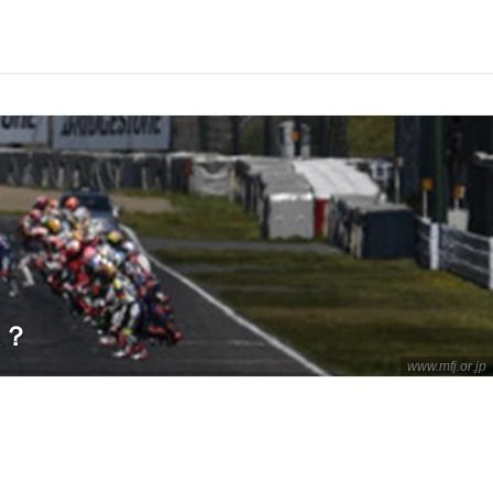
ム？
www.mfj.or.jp