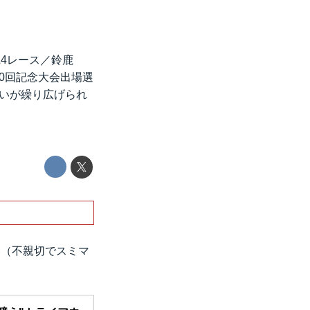
&4レース／鈴鹿
40回記念大会出場選
戦いが繰り広げられ
い（不親切でスミマ