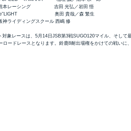
onda熊本レーシング 吉田 光弘／岩田 悟
eam de"LIGHT 奥田 貴哉／森 繁生
ム阪神ライディングスクール 西嶋 修
対象レースは、5月14日JSB第3戦SUGO120マイル、そして
デーロードレースとなります。鈴鹿8耐出場権をかけての戦いに