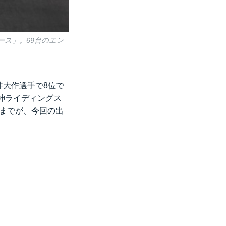
ース」。69台のエン
酒井大作選手で8位で
神ライディングス
0までが、今回の出