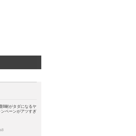
鹿8耐がタダになるヤ
ャンペーンがアツすぎ
a8