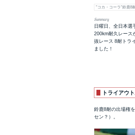
"コカ・コーラ"鈴鹿8
日曜日、全日本選手
200km耐久レー
抜レース 8耐トラ
ました！
トライアウト
鈴鹿8耐の出場権
セン？）。