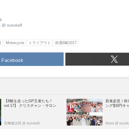
4
郎
@
suzuka8
耐
Motorcycle
トライアウト
鈴鹿8耐2017
Facebook
【8耐を走ったGP王者たち！
若者必見！鈴
vol.17】 クリスチャン・サロン
ング割0円キ
宮﨑健太郎
@ suzuka8
Masa
@ suzuk