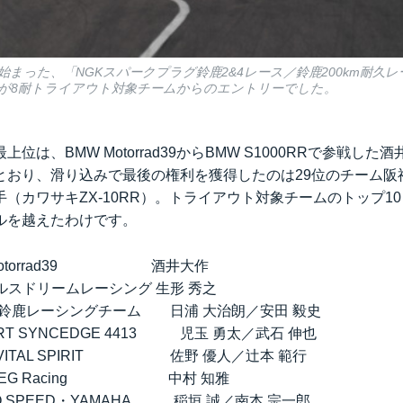
まった、「NGKスパークプラグ鈴鹿2&4レース／鈴鹿200km耐久レ
台が8耐トライアウト対象チームからのエントリーでした。
位は、BMW Motorrad39からBMW S1000RRで参戦した
とおり、滑り込みで最後の権利を獲得したのは29位のチーム阪
（カワサキZX-10RR）。トライアウト対象チームのトップ1
ルを越えたわけです。
W Motorrad39 酒井大作
パルスドリームレーシング 生形 秀之
nda 鈴鹿レーシングチーム 日浦 大治朗／安田 毅史
E RT SYNCEDGE 4413 児玉 勇太／武石 伸也
AM VITAL SPIRIT 佐野 優人／辻本 範行
nda EG Racing 中村 知雅
ENO SPEED・YAMAHA 稲垣 誠／南本 宗一郎