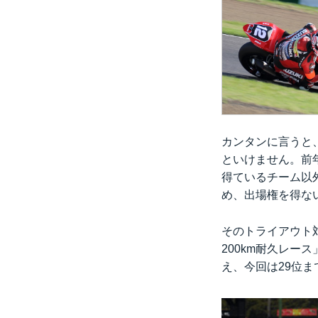
カンタンに言うと
といけません。前
得ているチーム以
め、出場権を得な
そのトライアウト対
200km耐久レ
え、今回は29位