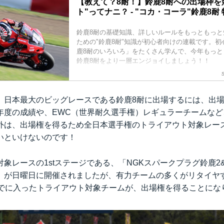
【教えて？8耐！】鈴鹿8耐への出場枠を
ト"ってナニ？ - "コカ・コーラ"鈴鹿8耐
鈴鹿8耐の基礎知識、詳しいルールをもっともっと
ための"鈴鹿8耐"知識が初心者向けの連載です。
鹿8耐のいろいろ」をたくさん学んで、今年もっと
鈴鹿8耐をより一層エンジョイしましょう！！
、日本最大のビッグレースである鈴鹿8耐に出場するには、出
年度の成績や、EWC（世界耐久選手権）レギュラーチームなど
外は、出場権を得るため全日本選手権のトライアウト対象レー
いといけないのです！
象レースの1stステージである、「NGKスパークプラグ鈴鹿2
ース」が日曜日に開催されましたが、有力チームの多くがリタイヤ
までに入ったトライアウト対象チームが、出場権を得ることにな