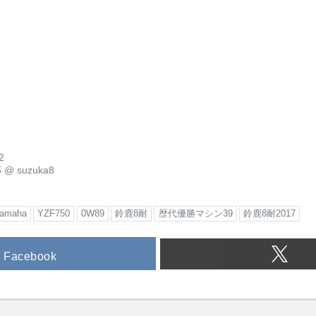
2
郎
@
suzuka8
amaha
YZF750
0W89
鈴鹿8耐
歴代優勝マシン39
鈴鹿8耐2017
Facebook