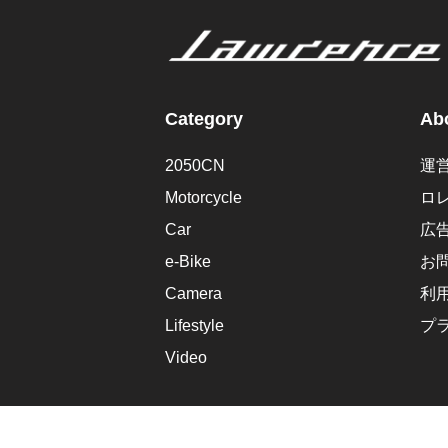
Category
Abo
2050CN
運
Motorcycle
ロ
Car
広
e-Bike
お
Camera
利
Lifestyle
プ
Video