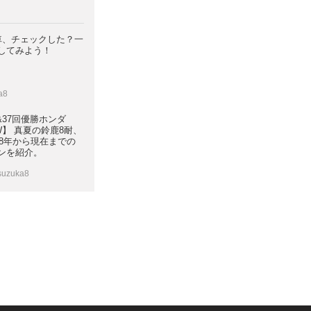
車、チェックした？一
してみよう！
a8
36&37回優勝ホンダ
RW】 真夏の鈴鹿8耐、
78年から現在までの
ンを紹介。
suzuka8