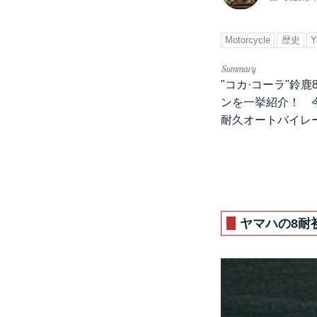
Motorcycle
歴史
Y
"コカ·コーラ"鈴
ンを一挙紹介！ 今
耐久オートバイレー
ヤマハの8耐