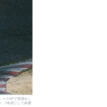
レースGPで怪我をし
、3年目にして鈴鹿