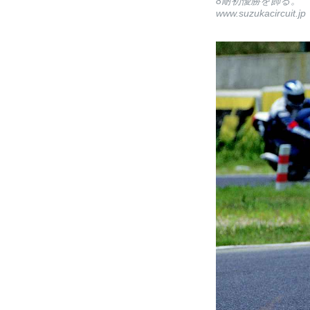
8耐初優勝を飾る。
www.suzukacircuit.jp