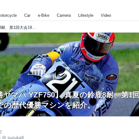
otorcycle
Car
e-Bike
Camera
Lifestyle
Video
【第10回優勝ヤマハ YZF750】 真夏の鈴鹿8耐、第1回大会1978年から現在までの歴代優勝マシンを紹介。
ヤマハ YZF750】 真夏の鈴鹿8耐、第1回
での歴代優勝マシンを紹介。
2
郎
@
suzuka8