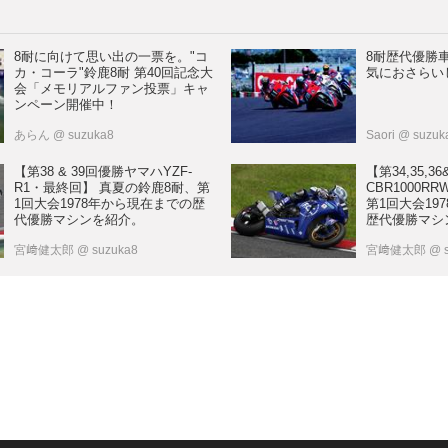
8耐に向けて思い出の一票を。"コ
8耐歴代優勝
カ・コーラ"鈴鹿8耐 第40回記念大
気におさらい
会「メモリアルファン投票」キャ
ンペーン開催中！
あらん
@ suzuka8
Saori
@ suzuk
【第38 & 39回優勝ヤマハYZF-
【第34,35,
R1・最終回】 真夏の鈴鹿8耐、第
CBR1000R
1回大会1978年から現在までの歴
第1回大会19
代優勝マシンを紹介。
歴代優勝マシ
宮﨑健太郎
@ suzuka8
宮﨑健太郎
@ 