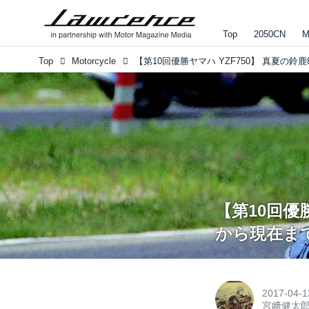
Top
2050CN
M
Top
Motorcycle
【第10回優勝
から現在ま
2017-04-1
宮﨑健太