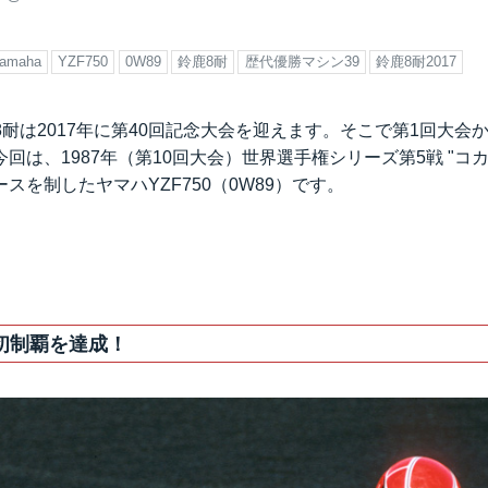
amaha
YZF750
0W89
鈴鹿8耐
歴代優勝マシン39
鈴鹿8耐2017
鹿8耐は2017年に第40回記念大会を迎えます。そこで第1回大
回は、1987年（第10回大会）世界選手権シリーズ第5戦 "コカ
スを制したヤマハYZF750（0W89）です。
初制覇を達成！