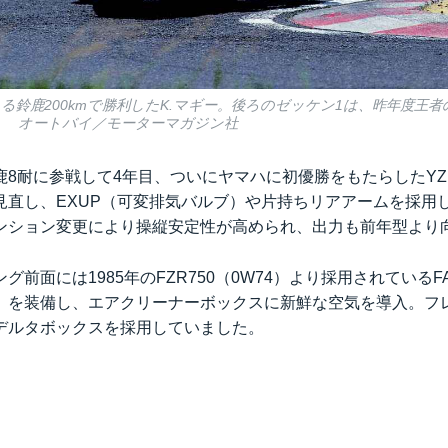
る鈴鹿200kmで勝利したK.マギー。後ろのゼッケン1は、昨年度王
0。 オートバイ／モーターマガジン社
8耐に参戦して4年目、ついにヤマハに初優勝をもたらしたYZF7
見直し、EXUP（可変排気バルブ）や片持ちリアアームを採用
ンション変更により操縦安定性が高められ、出力も前年型より
グ前面には1985年のFZR750（0W74）より採用されているF
）を装備し、エアクリーナーボックスに新鮮な空気を導入。フ
デルタボックスを採用していました。