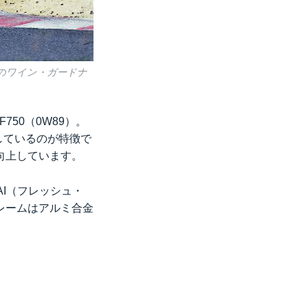
者のワイン・ガードナ
50（0W89）。
しているのが特徴で
向上しています。
AI（フレッシュ・
レームはアルミ合金